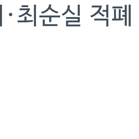
혜·최순실 적폐