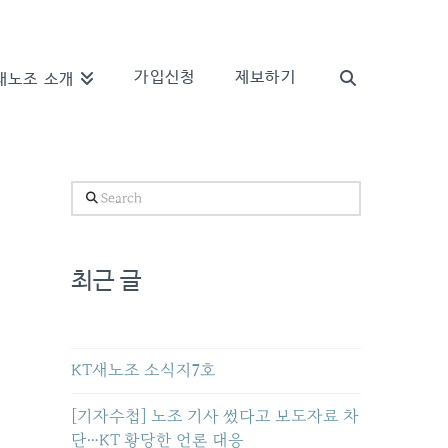
가입신청
제보하기
새노조 소개
Search
최근 글
KT새노조 소식지7호
[기자수첩] 노조 기사 썼다고 보도자료 차
단…KT 황당한 언론 대응