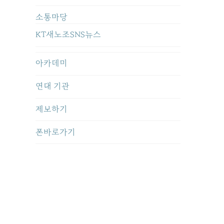
소통마당
KT새노조SNS뉴스
아카데미
연대 기관
제보하기
폰바로가기