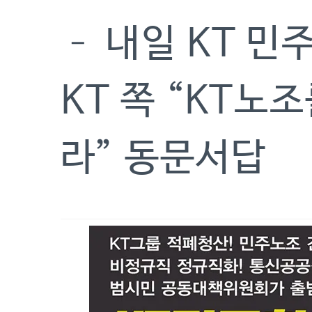
– 내일 KT 
KT 쪽 “KT노
라” 동문서답