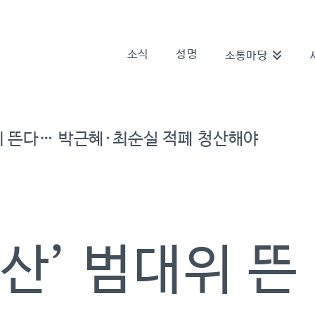
소식
성명
소통마당
위 뜬다… 박근혜·최순실 적폐 청산해야
청산’ 범대위 뜬