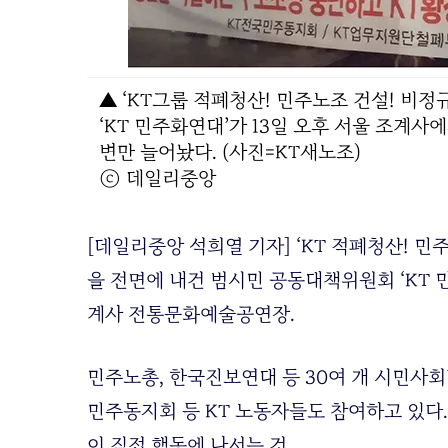
▲ ‘KT그룹 적폐청산! 민주노조 건설! 비정
‘KT 민주화연대’가 13일 오후 서울 조계사
변만 늘어놨다. (사진=KT새노조)
ⓒ 데일리중앙
[데일리중앙 석희열 기자] ‘KT 적폐청산! 민
을 전면에 내건 범시민 공동대책위원회 ‘KT 민
계사 전통문화예술공연장.
민주노총, 한국진보연대 등 30여 개 시민사회
민주동지회 등 KT 노동자들도 참여하고 있다.
이 직접 행동에 나서는 것.