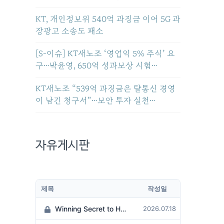
KT, 개인정보위 540억 과징금 이어 5G 과
장광고 소송도 패소
[S-이슈] KT새노조 ‘영업익 5% 주식’ 요
구…박윤영, 650억 성과보상 시험…
KT새노조 “539억 과징금은 탈통신 경영
이 남긴 청구서”…보안 투자 실천…
자유게시판
제목
작성일
Winning Secret to Hit the Jackpot!
2026.07.18