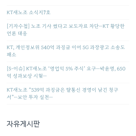
KT새노조 소식지7호
[기자수첩] 노조 기사 썼다고 보도자료 차단…KT 황당한
언론 대응
KT, 개인정보위 540억 과징금 이어 5G 과장광고 소송도
패소
[S-이슈] KT새노조 ‘영업익 5% 주식’ 요구…박윤영, 650
억 성과보상 시험…
KT새노조 “539억 과징금은 탈통신 경영이 남긴 청구
서”…보안 투자 실천…
자유게시판