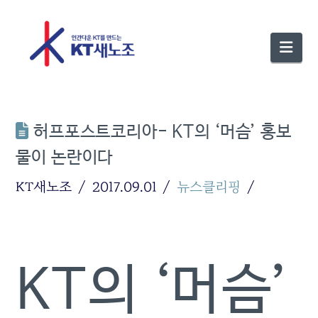
Nav
허프포스트코리아- KT의 ‘머슴’ 홍보
물이 논란이다
KT새노조
2017.09.01
뉴스클리핑
KT의 ‘머슴’