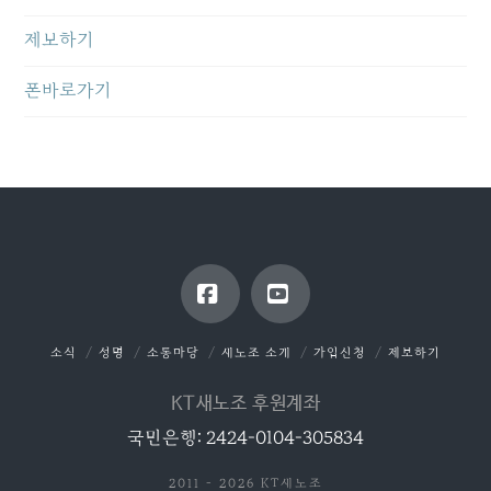
제보하기
폰바로가기
Facebook
YouTube
소식
성명
소통마당
새노조 소개
가입신청
제보하기
KT새노조 후원계좌
국민은행: 2424-0104-305834
2011 - 2026 KT새노조