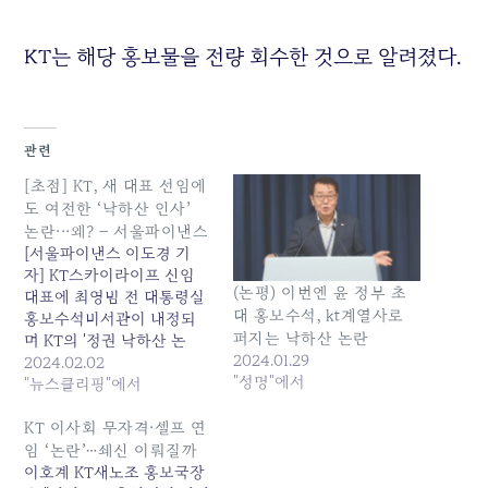
KT는 해당 홍보물을 전량 회수한 것으로 알려졌다.
관련
[초점] KT, 새 대표 선임에
도 여전한 ‘낙하산 인사’
논란···왜? – 서울파이낸스
[서울파이낸스 이도경 기
자] KT스카이라이프 신임
(논평) 이번엔 윤 정부 초
대표에 최영범 전 대통령실
대 홍보수석, kt계열사로
홍보수석비서관이 내정되
퍼지는 낙하산 논란
며 KT의 '정권 낙하산 논
2024.01.29
란'이 또 다시 불거지고 있
2024.02.02
"성명"에서
다. 2일 업계에 따르면 KT스
"뉴스클리핑"에서
카이라이프는 신임 대표이
사에 최영범 전 대통령실 홍
KT 이사회 무자격·셀프 연
보수석비서관을 내정했다
임 ‘논란’…쇄신 이뤄질까
고 밝혔다. 인사혁신처에 따
이호계 KT새노조 홍보국장