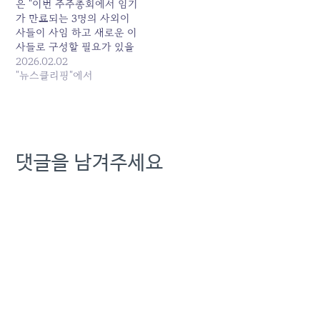
르면 최 전 홍보수석은 정부
은 "이번 주주총회에서 임기
공직자윤리위원회 1월 퇴직
가 만료되는 3명의 사외이
공직자 취업심사를 통과했
사들이 사임 하고 새로운 이
다.1960년생으로 성균관대
사들로 구성할 필요가 있을
법학과를 졸업한 최 전 수석
것"이라며 "지금처럼 교수
2026.02.02
은 1985년 동아일보 사회
나 법률가가 아닌 전문가나
"뉴스클리핑"에서
부…
경영자, 혹은 낙하산 인사...
원본 기사: KT 이사회 무자
격·셀프 연임 '논란'…쇄신
이뤄질까 발행일: 2026-02-
02 08:10:00
댓글을 남겨주세요