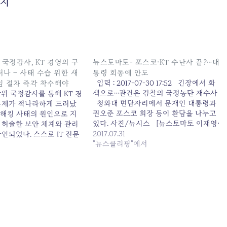
금지
 국정감사, KT 경영의 구
뉴스토마토- 포스코·KT 수난사 끝?…대
나 – 사태 수습 위한 새
통령 회동에 안도
입력 : 2017-07-30 17:52 긴장에서 화
임 절차 즉각 착수해야
색으로…관건은 검찰의 국정농단 재수사
방위 국정감사를 통해 KT 경
청와대 면담자리에서 문재인 대통령과
문제가 적나라하게 드러났
권오준 포스코 회장 등이 환담을 나누고
 해킹 사태의 원인으로 지
있다. 사진/뉴시스 [뉴스토마토 이재영·
 허술한 보안 체계와 관리
박현준·신상윤 기자] 문재인 대통령과의
2017.07.31
인되었다. 스스로 IT 전문
간담회를 마친 포스코·KT의 표정이 밝아
"뉴스클리핑"에서
 말하는 김영섭 사장의 무
졌다. 방미 경제인단에서 제외되며 내부
 지적되었다. 지난해 6천여
적으로 마음고생을 많이 했던 두 곳이다.
조조정 해서 현재까지 6명의
양사는 역대 정권마다 수장이 바뀌었
다는 지적에 대해서도, 김
던 수난사가 재연될까…
이에 대한…