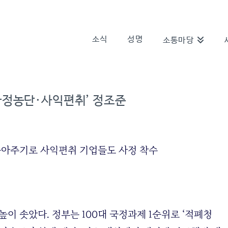
소식
성명
소통마당
국정농단·사익편취’ 정조준
감몰아주기로 사익편취 기업들도 사정 착수
이 솟았다. 정부는 100대 국정과제 1순위로 ‘적폐청