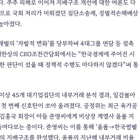
다. 주주 피해로 이어져 지배구조 개선에 대한 여론도 다
등으로 국회 처리가 미뤄졌던 집단소송제, 징벌적손해배상
높아졌다.
벌의 ‘자발적 변화’를 당부하며 4대그룹 면담 등 접촉
대한상의 CEO조찬간담회에서는 “한국경제에 주어진 시
한 판단이 섰을 때 정책적 수행도 마다하지 않겠다”며 통
이상 45개 대기업집단의 내부거래 분석 결과, 일감몰아
 첫 번째 신호탄이 쏘아 올려졌다. 공정위는 최근 육가공
 김홍국 회장이 아들 준영씨에게 비상장 계열사 올품 지
들여다보는 중이다. 준영씨는 이를 통해 ‘올품→한국썸벧
 지배구조를 완성했다. 올품의 지난해 내부거래 비율