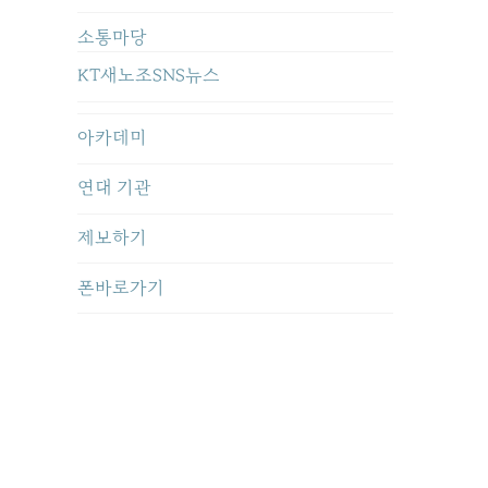
소통마당
KT새노조SNS뉴스
아카데미
연대 기관
제보하기
폰바로가기