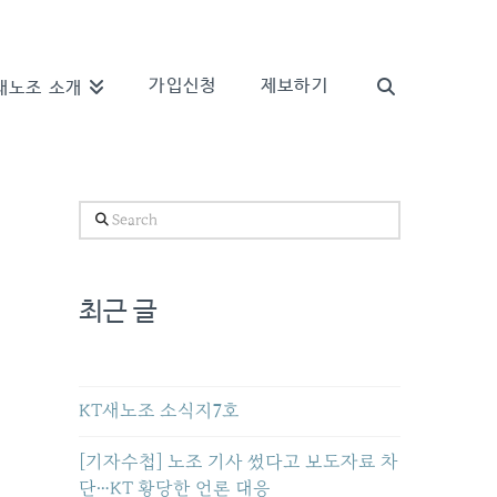
가입신청
제보하기
새노조 소개
Search
최근 글
KT새노조 소식지7호
[기자수첩] 노조 기사 썼다고 보도자료 차
단…KT 황당한 언론 대응