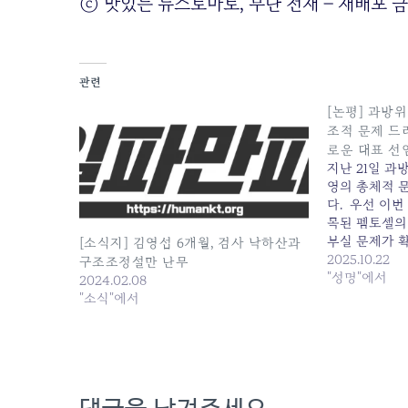
ⓒ 맛있는 뉴스토마토, 무단 전재 – 재배포 
관련
[논평] 과방위
조적 문제 드러
로운 대표 선
지난 21일 과
영의 총체적 
다. 우선 이번
목된 펨토셀의
부실 문제가 확
[소식지] 김영섭 6개월, 검사 낙하산과
가가 아니라고
2025.10.22
구조조정설만 난무
책임한 태도도
"성명"에서
2024.02.08
명 직원을 구
"소식"에서
직원이 사망했
영섭 사장은 