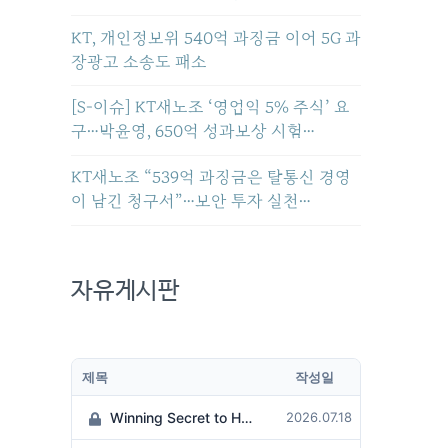
KT, 개인정보위 540억 과징금 이어 5G 과
장광고 소송도 패소
[S-이슈] KT새노조 ‘영업익 5% 주식’ 요
구…박윤영, 650억 성과보상 시험…
KT새노조 “539억 과징금은 탈통신 경영
이 남긴 청구서”…보안 투자 실천…
자유게시판
제목
작성일
Winning Secret to Hit the Jackpot!
2026.07.18