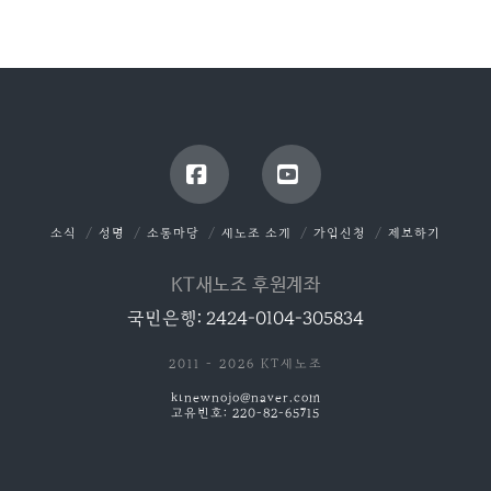
Facebook
YouTube
소식
성명
소통마당
새노조 소개
가입신청
제보하기
KT새노조 후원계좌
국민은행: 2424-0104-305834
2011 - 2026 KT새노조
ktnewnojo@naver.com
고유번호: 220-82-65715