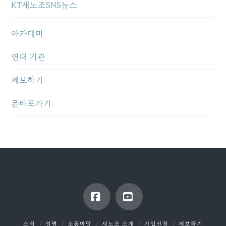
KT새노조SNS뉴스
아카데미
연대 기관
제보하기
폰바로가기
Facebook
YouTube
소식
성명
소통마당
새노조 소개
가입신청
제보하기