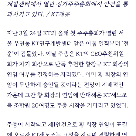
개발센터에서 열린 정기주주총회에서 안건을 통
과시키고 있다. /
KT
제공
지난 3월 24일
KT
의 올해 첫 주주총회가 열린 서
울 우면동
KT
연구개발센터 앞은 아침 일찍부터 ‘전
운’이 감돌았다. 이날 주총은
KT
의
CEO
추천위원
회가 차기 회장으로 단독 추천한 황창규
KT
회장의
연임 여부를 결정하는 자리였다. 이미 황 회장의 연
임이 무난하게 승인될 것이라는 전망이 지배적인
가운데 그간 황 회장의 연임에 반대해온
KT
새노조
측 조합원 20여명도 주총 시작을 기다리고 있었다.
주총이 시작되고 제1안건으로 황 회장 연임이 표결
에 오르자
KT
새노조는 고성을 지르며 격렬하게 연