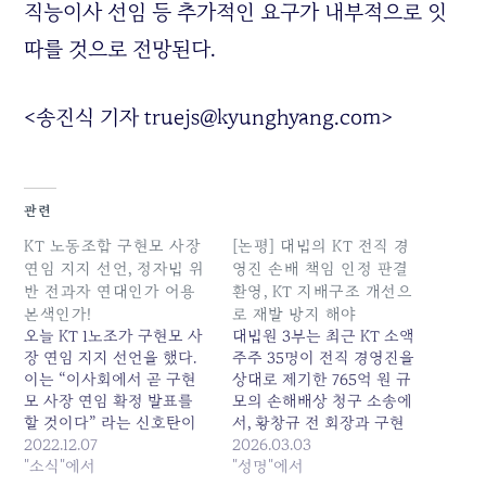
직능이사 선임 등 추가적인 요구가 내부적으로 잇
따를 것으로 전망된다.
<송진식 기자
truejs
@
kyunghyang
.
com
>
관련
KT 노동조합 구현모 사장
[논평] 대법의 KT 전직 경
연임 지지 선언, 정자법 위
영진 손배 책임 인정 판결
반 전과자 연대인가 어용
환영, KT 지배구조 개선으
본색인가!
로 재발 방지 해야
오늘 KT 1노조가 구현모 사
대법원 3부는 최근 KT 소액
장 연임 지지 선언을 했다.
주주 35명이 전직 경영진을
이는 “이사회에서 곧 구현
상대로 제기한 765억 원 규
모 사장 연임 확정 발표를
모의 손해배상 청구 소송에
할 것이다” 라는 신호탄이
서, 황창규 전 회장과 구현
다. 과거 사례를 볼때 연임
2022.12.07
모 전 대표의 배상 책임을
2026.03.03
확정 시기가 임박하고 CEO
"소식"에서
부정한 원심을 파기하고 사
"성명"에서