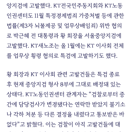
앙지검에 고발했다.
KT
전국민주동지회와
KT
노동
인권센터도 11월 특정경제범죄 가중처벌 등에 관한
법률(제3자 뇌물제공 및 업무상배임죄) 위반 혐의
로 박근혜 전 대통령과 황 회장을 서울중앙지검에
고발했다.
KT
새노조는 올 1월에는
KT
이사회 전체
를 업무상 횡령 혐의로 특검에 고발하기도 했다.
황 회장과
KT
이사회 관련 고발건들은 특검 종료
후 현재 중앙지검 형사 8부에 그대로 배정돼 있는
상태다.
KT
노동인권센터 관계자는 “검찰로부터 중
간에 담당검사가 변경됐다는 연락만 받았지 불기소
나 각하 처분 등 다른 결정을 내렸다고 통보받은 바
없다”고 밝혔다. 이는 검찰이 아직 고발건들에 대