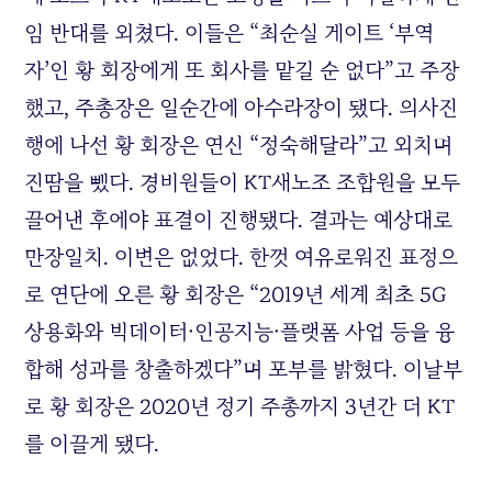
임 반대를 외쳤다. 이들은 “최순실 게이트 ‘부역
자’인 황 회장에게 또 회사를 맡길 순 없다”고 주장
했고, 주총장은 일순간에 아수라장이 됐다. 의사진
행에 나선 황 회장은 연신 “정숙해달라”고 외치며
진땀을 뺐다. 경비원들이
KT
새노조 조합원을 모두
끌어낸 후에야 표결이 진행됐다. 결과는 예상대로
만장일치. 이변은 없었다. 한껏 여유로워진 표정으
로 연단에 오른 황 회장은 “2019년 세계 최초 5G
상용화와 빅데이터·인공지능·플랫폼 사업 등을 융
합해 성과를 창출하겠다”며 포부를 밝혔다. 이날부
로 황 회장은 2020년 정기 주총까지 3년간 더
KT
를 이끌게 됐다.