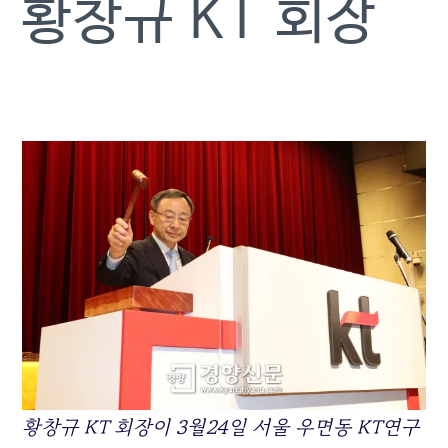
황창규 KT 회장
황창규
KT
회장이 3월24일 서울 우면동
KT
연구