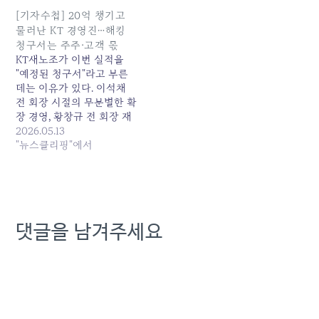
리스크가 불거져 연임 반대
건을 수원고법으로 환송하
여론이 높아질 즈음이면 제1
였다. 우리는 이번 대법원
[기자수첩] 20억 챙기고
노조는 다수임을 내세워 회
판결을 적극 환영하며, 그
물러난 KT 경영진…해킹
장 연임을 적극 지지 한다는
의미와 과제에 대해 다음과
청구서는 주주·고객 몫
성명을 발표했다. 회장의
같이 논평한다. - 반복된 KT
KT새노조가 이번 실적을
불법행위에 대한 시민사회
경영진의 부정부패, 마침내
"예정된 청구서"라고 부른
의 불신이…
사법부가…
데는 이유가 있다. 이석채
전 회장 시절의 무분별한 확
장 경영, 황창규 전 회장 재
임 시절의 아현 통신구 화
2026.05.13
재, 이번 김영섭 전 사장 체
"뉴스클리핑"에서
제의 해킹 사태. 낙하산 외
부... 원본 기사: [기자수첩]
20억 챙기고 물러난 KT 경
영진…해킹 청구서는 주주·
고객 몫 발행일: 2026-05-
댓글을 남겨주세요
13 14:50:00