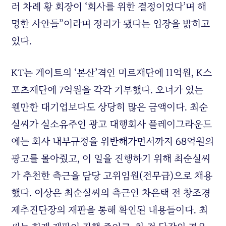
러 차례 황 회장이 ‘회사를 위한 결정이었다’며 해
명한 사안들”이라며 정리가 됐다는 입장을 밝히고
있다.
KT
는 게이트의 ‘본산’격인 미르재단에 11억원, K스
포츠재단에 7억원을 각각 기부했다. 오너가 있는
웬만한 대기업보다도 상당히 많은 금액이다. 최순
실씨가 실소유주인 광고 대행회사 플레이그라운드
에는 회사 내부규정을 위반해가면서까지 68억원의
광고를 몰아줬고, 이 일을 진행하기 위해 최순실씨
가 추천한 측근을 담당 고위임원(전무급)으로 채용
했다. 이상은 최순실씨의 측근인 차은택 전 창조경
제추진단장의 재판을 통해 확인된 내용들이다. 최