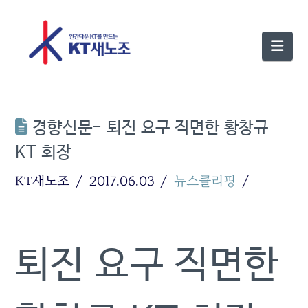
Nav
경향신문- 퇴진 요구 직면한 황창규
KT 회장
KT새노조
2017.06.03
뉴스클리핑
퇴진 요구 직면한