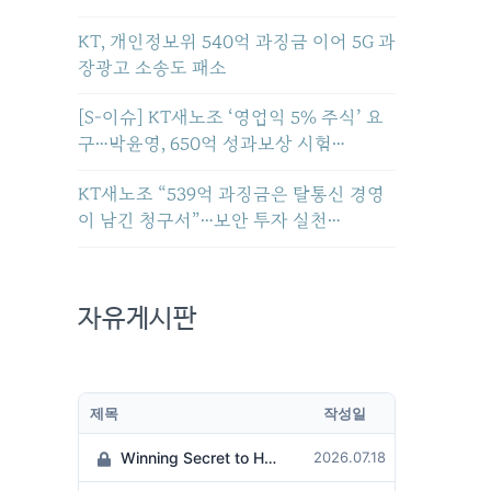
KT, 개인정보위 540억 과징금 이어 5G 과
장광고 소송도 패소
[S-이슈] KT새노조 ‘영업익 5% 주식’ 요
구…박윤영, 650억 성과보상 시험…
KT새노조 “539억 과징금은 탈통신 경영
이 남긴 청구서”…보안 투자 실천…
자유게시판
제목
작성일
Winning Secret to Hit the Jackpot!
2026.07.18