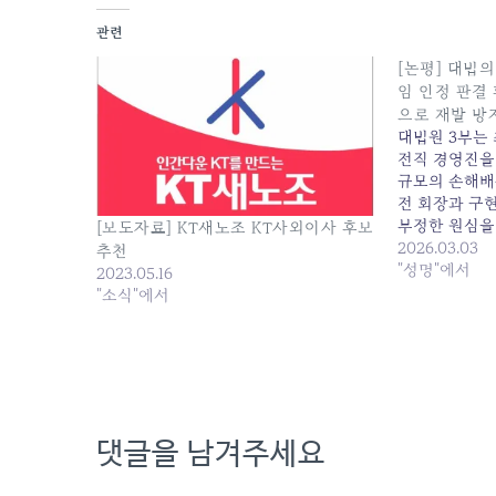
관련
[논평] 대법의
임 인정 판결 
으로 재발 방
대법원 3부는 
전직 경영진을 
규모의 손해배
전 회장과 구
부정한 원심을
[보도자료] KT새노조 KT사외이사 후보
법으로 환송하
2026.03.03
추천
판결을 적극 
"성명"에서
2023.05.16
대해 다음과 같
"소식"에서
경영진의 부정
댓글을 남겨주세요