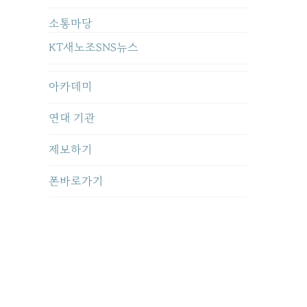
소통마당
KT새노조SNS뉴스
아카데미
연대 기관
제보하기
폰바로가기