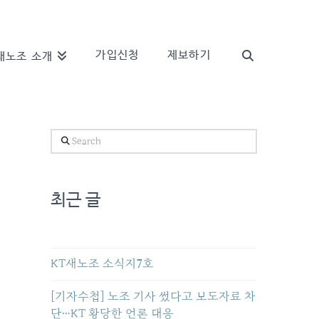
가입신청
제보하기
새노조 소개
Search
최근 글
KT새노조 소식지7호
[기자수첩] 노조 기사 썼다고 보도자료 차
단…KT 황당한 언론 대응