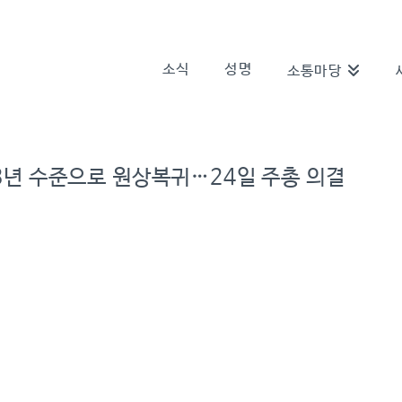
소식
성명
소통마당
013년 수준으로 원상복귀…24일 주총 의결