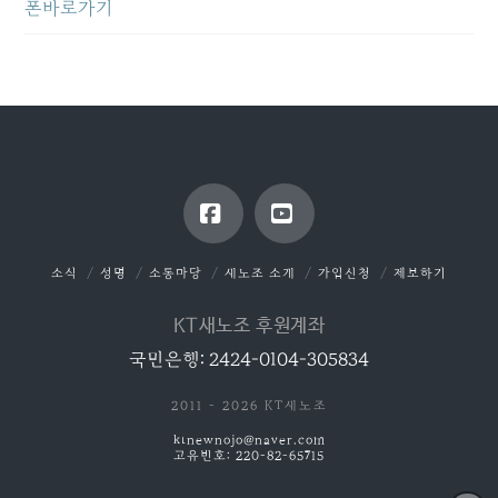
폰바로가기
Facebook
YouTube
소식
성명
소통마당
새노조 소개
가입신청
제보하기
KT새노조 후원계좌
국민은행: 2424-0104-305834
2011 - 2026 KT새노조
ktnewnojo@naver.com
고유번호: 220-82-65715