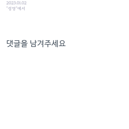
련기사
2023.01.02
https://naver.me/GLAwRvvV)
"성명"에서
이는 구 대표 임기 중 발생
한 부산발 전국 인터넷 재해
와 한 유투버의 문제 제기로
드러난 인터넷 속도 허위 개
통 등을 반성하는 의미일 것
댓글을 남겨주세요
이다.하지만 이러한 반성이
무색하게 오늘 과기부에 부
산, 경남 지역에 인터넷 장
애…