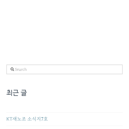
Search
최근 글
KT새노조 소식지7호