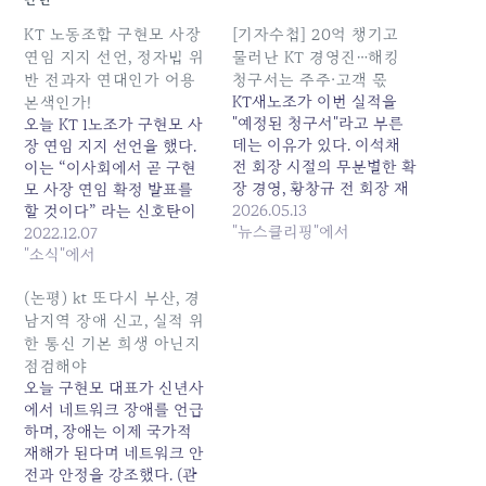
KT 노동조합 구현모 사장
[기자수첩] 20억 챙기고
연임 지지 선언, 정자법 위
물러난 KT 경영진…해킹
반 전과자 연대인가 어용
청구서는 주주·고객 몫
KT새노조가 이번 실적을
본색인가!
"예정된 청구서"라고 부른
오늘 KT 1노조가 구현모 사
데는 이유가 있다. 이석채
장 연임 지지 선언을 했다.
전 회장 시절의 무분별한 확
이는 “이사회에서 곧 구현
장 경영, 황창규 전 회장 재
모 사장 연임 확정 발표를
임 시절의 아현 통신구 화
2026.05.13
할 것이다” 라는 신호탄이
재, 이번 김영섭 전 사장 체
"뉴스클리핑"에서
다. 과거 사례를 볼때 연임
2022.12.07
제의 해킹 사태. 낙하산 외
확정 시기가 임박하고 CEO
"소식"에서
부... 원본 기사: [기자수첩]
리스크가 불거져 연임 반대
20억 챙기고 물러난 KT 경
여론이 높아질 즈음이면 제1
(논평) kt 또다시 부산, 경
영진…해킹 청구서는 주주·
노조는 다수임을 내세워 회
남지역 장애 신고, 실적 위
고객 몫 발행일: 2026-05-
장 연임을 적극 지지 한다는
한 통신 기본 희생 아닌지
13 14:50:00
성명을 발표했다. 회장의
점검해야
불법행위에 대한 시민사회
오늘 구현모 대표가 신년사
의 불신이…
에서 네트워크 장애를 언급
하며, 장애는 이제 국가적
재해가 된다며 네트워크 안
전과 안정을 강조했다. (관