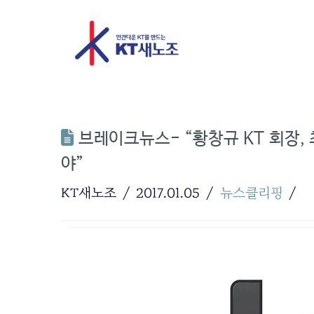
브레이크뉴스- “황창규 KT 회장,
야”
KT새노조
2017.01.05
뉴스클리핑