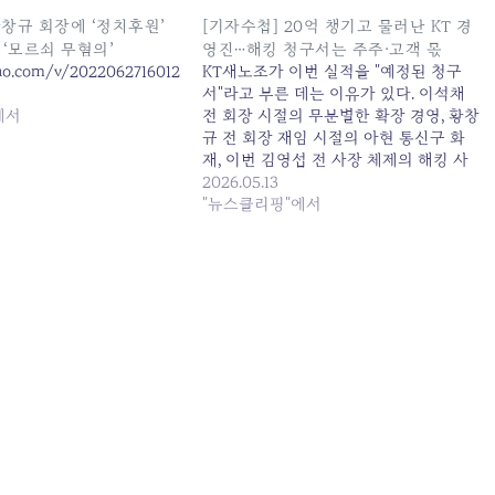
 황창규 회장에 ‘정치후원’
[기자수첩] 20억 챙기고 물러난 KT 경
 ‘모르쇠 무혐의’
영진…해킹 청구서는 주주·고객 몫
kao.com/v/20220627160123332
KT새노조가 이번 실적을 "예정된 청구
서"라고 부른 데는 이유가 있다. 이석채
에서
전 회장 시절의 무분별한 확장 경영, 황창
규 전 회장 재임 시절의 아현 통신구 화
재, 이번 김영섭 전 사장 체제의 해킹 사
태. 낙하산 외부... 원본 기사: [기자수첩]
2026.05.13
20억 챙기고 물러난 KT 경영진…해킹 청
"뉴스클리핑"에서
구서는 주주·고객 몫 발행일: 2026-05-13
14:50:00