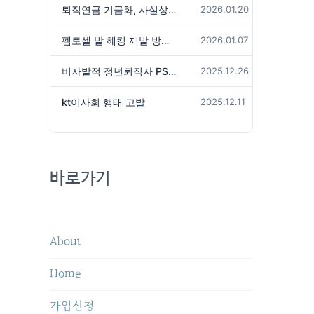
퇴직연금 기금화, 사실상 국가가 관리하겠다는 것인가?
2026.01.20
펨토셀 발 해킹 재발 방지 위해서는
2026.01.07
비자발적 정년퇴직자 PS성과급 미지급은 임금체불 아닌가?
2025.12.26
kt이사회 행태 고발
2025.12.11
바로가기
About
Home
가입신청