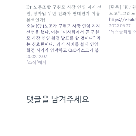
KT 노동조합 구현모 사장 연임 지지 선
[단독] “KT
언, 정자법 위반 전과자 연대인가 어용
보고”..그래도
https://v.ka
본색인가!
2022.06.27
오늘 KT 1노조가 구현모 사장 연임 지지
"뉴스클리핑"
선언을 했다. 이는 “이사회에서 곧 구현
모 사장 연임 확정 발표를 할 것이다” 라
는 신호탄이다. 과거 사례를 볼때 연임
확정 시기가 임박하고 CEO리스크가 불
거져 연임 반대 여론이 높아질 즈음이면
2022.12.07
제1노조는 다수임을 내세워 회장 연임을
"소식"에서
적극 지지 한다는 성명을 발표했다. 회장
의 불법행위에 대한 시민사회의 불신이…
댓글을 남겨주세요