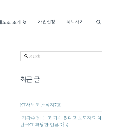
가입신청
제보하기
새노조 소개
Search
최근 글
KT새노조 소식지7호
[기자수첩] 노조 기사 썼다고 보도자료 차
단…KT 황당한 언론 대응