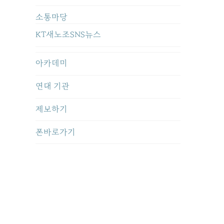
소통마당
KT새노조SNS뉴스
아카데미
연대 기관
제보하기
폰바로가기