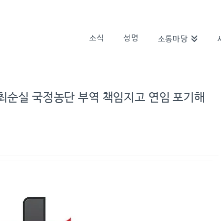
소식
성명
소통마당
 최순실 국정농단 부역 책임지고 연임 포기해