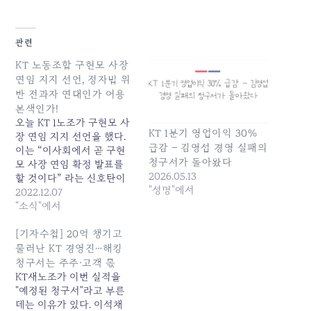
관련
KT 노동조합 구현모 사장
연임 지지 선언, 정자법 위
반 전과자 연대인가 어용
본색인가!
오늘 KT 1노조가 구현모 사
KT 1분기 영업이익 30%
장 연임 지지 선언을 했다.
급감 – 김영섭 경영 실패의
이는 “이사회에서 곧 구현
청구서가 돌아왔다
모 사장 연임 확정 발표를
2026.05.13
할 것이다” 라는 신호탄이
"성명"에서
다. 과거 사례를 볼때 연임
2022.12.07
확정 시기가 임박하고 CEO
"소식"에서
리스크가 불거져 연임 반대
여론이 높아질 즈음이면 제1
[기자수첩] 20억 챙기고
노조는 다수임을 내세워 회
물러난 KT 경영진…해킹
장 연임을 적극 지지 한다는
청구서는 주주·고객 몫
성명을 발표했다. 회장의
KT새노조가 이번 실적을
불법행위에 대한 시민사회
"예정된 청구서"라고 부른
의 불신이…
데는 이유가 있다. 이석채