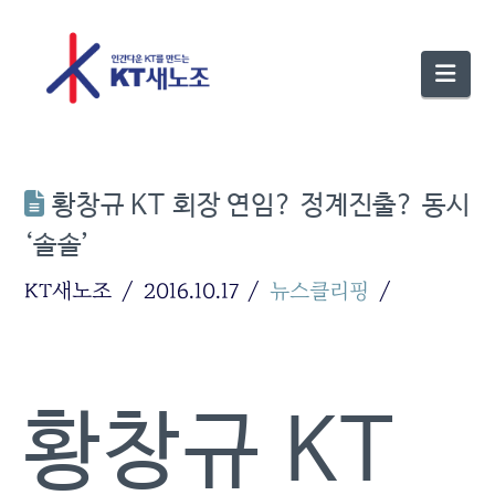
Nav
황창규 KT 회장 연임? 정계진출? 동시
‘솔솔’
KT새노조
2016.10.17
뉴스클리핑
황창규 KT