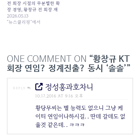
전 회장 시절의 무분별한 확
장 경영, 황창규 전 회장 재
임 시절의 아현 통신구 화
2026.05.13
재, 이번 김영섭 전 사장 체
"뉴스클리핑"에서
제의 해킹 사태. 낙하산 외
부... 원본 기사: [기자수첩]
20억 챙기고 물러난 KT 경
영진…해킹 청구서는 주주·
고객 몫 발행일: 2026-05-
ONE COMMENT ON
“황창규 KT
13 14:50:00
회장 연임? 정계진출? 동시 ‘솔솔’”
정성홍과호차니
REPLY
10.17.2016 AT 9:16 오후
황당무씨는 별 능력도 없으니 그냥 케
이티 연임이나하시길. . 딴데 갈데도 없
을것 같은데. . ㅋㅋㅋ