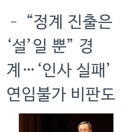
– “정계 진출은
‘설’일 뿐” 경
계…‘인사 실패’
연임불가 비판도