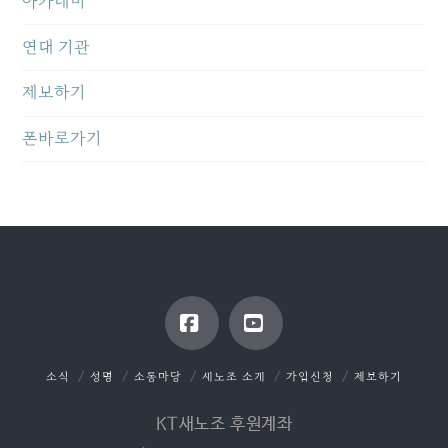
아카데미
연대 기관
제보하기
폰바로가기
Facebook
YouTube
소식
성명
소통마당
새노조 소개
가입신청
제보하기
KT새노조 후원계좌