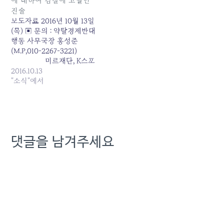
에 대하여 검찰에 고발인
정책조정수석비서관과 '비
같이 논평한다. - 반복된 KT
진술
선실세'로 지목된 최순실씨
경영진의 부정부패, 마침내
보도자료 2016년 10월 13일
(최서원으로 개명·고 최태민
사법부가…
(목) ▣ 문의 : 약탈경제반대
목사의 5녀) 등을 검찰에
행동 사무국장 홍성준
첫…
(M.P,010-2267-3221)
미르재단, K스포
츠재단 관련 kt, 전경련의
2016.10.13
횡령 사건에 대하여 검찰에
"소식"에서
고발인 진술 1. 시민사회 발
전과 공정보도를 위한 귀 언
론, 방송사와 기자님의 노고
에 감사드립니다. 2. 지난 10
월 6일(목) 약탈경제반대행
댓글을 남겨주세요
동과 kt새노조는 kt가 미르
재단에 11억 원을, K스포츠
재단에 7억 원을…