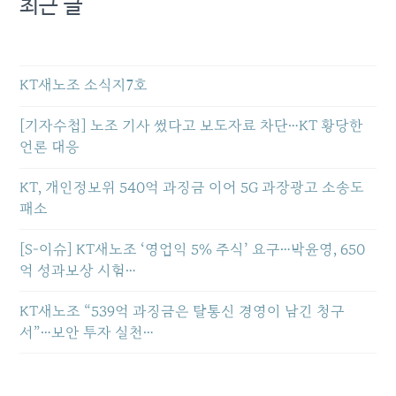
최근 글
KT새노조 소식지7호
[기자수첩] 노조 기사 썼다고 보도자료 차단…KT 황당한
언론 대응
KT, 개인정보위 540억 과징금 이어 5G 과장광고 소송도
패소
[S-이슈] KT새노조 ‘영업익 5% 주식’ 요구…박윤영, 650
억 성과보상 시험…
KT새노조 “539억 과징금은 탈통신 경영이 남긴 청구
서”…보안 투자 실천…