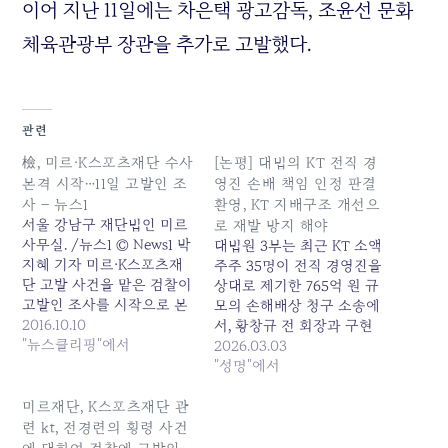
이어 지난 11일에는 차은택 광고감독, 조윤선 문화
체육관광부 장관을 추가로 고발했다.
관련
檢, 미르·K스포츠재단 수사
[논평] 대법의 KT 전직 경
본격 시작…11일 고발인 조
영진 손배 책임 인정 판결
사 – 뉴스1
환영, KT 지배구조 개선으
서울 강남구 재단법인 미르
로 재발 방지 해야
사무실. /뉴스1 © News1 박
대법원 3부는 최근 KT 소액
지혜 기자 미르·K스포츠재
주주 35명이 전직 경영진을
단 고발 사건을 맡은 검찰이
상대로 제기한 765억 원 규
고발인 조사를 시작으로 본
모의 손해배상 청구 소송에
격적인 수사를 시작한다. 서
2016.10.10
서, 황창규 전 회장과 구현
울중앙지검 형사8부(부장검
"뉴스클리핑"에서
모 전 대표의 배상 책임을
2026.03.03
사 한웅재)는 11일 오후 2시
부정한 원심을 파기하고 사
"성명"에서
시민단체 투기자본감시센
건을 수원고법으로 환송하
터 대표 윤영대씨를 고발인
였다. 우리는 이번 대법원
미르재단, K스포츠재단 관
신분으로 조사한다. 윤씨는
판결을 적극 환영하며, 그
련 kt, 전경련의 횡령 사건
지난달 29일 안종범 청와대
의미와 과제에 대해 다음과