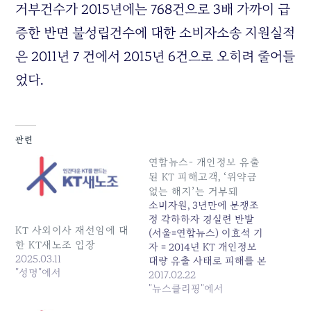
거부건수가 2015년에는 768건으로 3배 가까이 급
증한 반면 불성립건수에 대한 소비자소송 지원실적
은 2011년 7 건에서 2015년 6건으로 오히려 줄어들
었다.
관련
연합뉴스- 개인정보 유출
된 KT 피해고객, ‘위약금
없는 해지’는 거부돼
소비자원, 3년만에 분쟁조
정 각하하자 경실련 반발
KT 사외이사 재선임에 대
(서울=연합뉴스) 이효석 기
한 KT새노조 입장
자 = 2014년 KT 개인정보
2025.03.11
대량 유출 사태로 피해를 본
"성명"에서
고객들이 위약금 없이 서비
2017.02.22
스를 해지할 수 있도록 해달
"뉴스클리핑"에서
라며 신청한 조정을 한국소