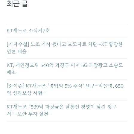
최근 글
KT새노조 소식지7호
[기자수첩] 노조 기사 썼다고 보도자료 차단…KT 황당한
언론 대응
KT, 개인정보위 540억 과징금 이어 5G 과장광고 소송도
패소
[S-이슈] KT새노조 ‘영업익 5% 주식’ 요구…박윤영, 650
억 성과보상 시험…
KT새노조 “539억 과징금은 탈통신 경영이 남긴 청구
서”…보안 투자 실천…