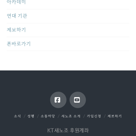
아카데미
연대 기관
제보하기
폰바로가기
Facebook
YouTube
소식
성명
소통마당
새노조 소개
가입신청
제보하기
KT새노조 후원계좌