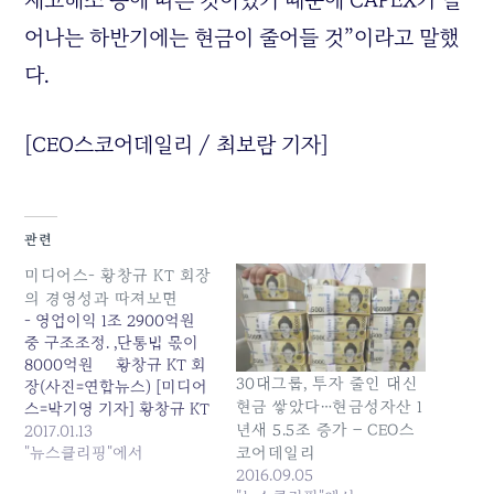
재고해소 등에 따른 것이었기 때문에 CAPEX가 늘
어나는 하반기에는 현금이 줄어들 것”이라고 말했
다.
[CEO스코어데일리 / 최보람 기자]
관련
미디어스- 황창규 KT 회장
의 경영성과 따져보면
- 영업이익 1조 2900억원
중 구조조정. ,단통법 몫이
8000억원 황창규 KT 회
30대그룹, 투자 줄인 대신
장(사진=연합뉴스) [미디어
현금 쌓았다…현금성자산 1
스=박기영 기자] 황창규 KT
년새 5.5조 증가 – CEO스
회장이 지난 6일 연임의사
2017.01.13
를 밝혔다. 이에 대해 대다
"뉴스클리핑"에서
코어데일리
수의 언론은 일관되게 “경
2016.09.05