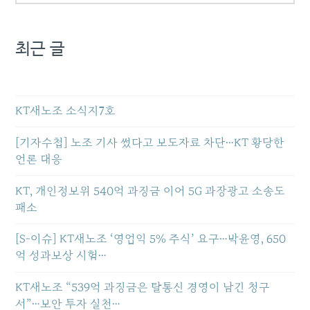
최근 글
KT새노조 소식지7호
[기자수첩] 노조 기사 썼다고 보도자료 차단…KT 황당한
언론 대응
KT, 개인정보위 540억 과징금 이어 5G 과장광고 소송도
패소
[S-이슈] KT새노조 ‘영업익 5% 주식’ 요구…박윤영, 650
억 성과보상 시험…
KT새노조 “539억 과징금은 탈통신 경영이 남긴 청구
서”…보안 투자 실천…