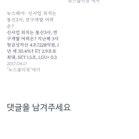
영실적은 좋지만 최순실 게
"뉴스클리핑"에서
이트 연루 정황이 악재”라
는 평가를 내놨다. 하지만
뉴스웨이- 신사업 외치는
정작 KT새노조 측은 황 회
통신3사, 연구개발 여력
장의 경영성과에 의문을 제
은?
기했다. 이에 대해 언론은
신사업 외치는 통신3사, 연
침묵으로…
구개발 여력은? 지난해 3사
현금성자산 4조7228억원, 1
년 새 30.4%↑ KT 2.9조로
최대, SKT 1.5조, LGU+ 0.3
조 매출 대비 연구개발 비중
2017.04.17
은 SKT가 최고 최종수정
"뉴스클리핑"에서
2017-04-16 09:06 김승민
기자 14일 금융감독원 전자
공시시스템에 공시된 사업
보고서에 따르면 지난해 SK
텔레콤과 KT, LG유플러스
댓글을 남겨주세요
의 현금 및 현금성자산(현금
성자산) 합은 4조7228억원
이었다. 전년 3조6205억원
과 비교하면 30.4% 불어났
다.…