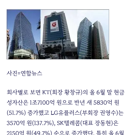
사진=연합뉴스
회사별로 보면 KT(회장 황창규)의 올 6월 말 현금
성자산은 1조7100억 원으로 반년 새 5830억 원
(51.7%) 증가했고 LG유플러스(부회장 권영수)는
3570억 원(137.7%), SK텔레콤(대표 장동현)은
2150억 원(49.7%) 순으로 증가했다. 특히 올 6월