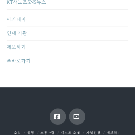
KT새노조SNS뉴스
아카데미
연대 기관
제보하기
폰바로가기
Facebook
YouTube
소식
성명
소통마당
새노조 소개
가입신청
제보하기