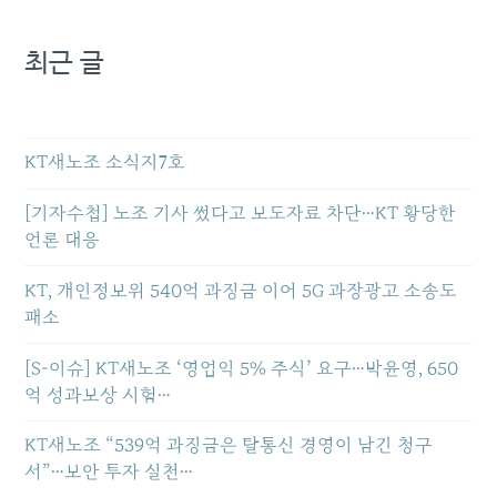
최근 글
KT새노조 소식지7호
[기자수첩] 노조 기사 썼다고 보도자료 차단…KT 황당한
언론 대응
KT, 개인정보위 540억 과징금 이어 5G 과장광고 소송도
패소
[S-이슈] KT새노조 ‘영업익 5% 주식’ 요구…박윤영, 650
억 성과보상 시험…
KT새노조 “539억 과징금은 탈통신 경영이 남긴 청구
서”…보안 투자 실천…