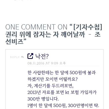
최소화하는 금융위의 판단
을 기대하고 있다. 사진은
서울 광화문 KT스퀘어 전
경. (사진=한민철 기자) 금
융위 누구 손 드나… 소비자
ONE COMMENT ON
“[기자수첩]
피해 관건 KT, 지난해 국정
감사 후 폰…
권리 위에 잠자는 자 깨어날까 – 조
선비즈”
낙전?
REPLY
08.11.2016 AT 9:09 오후
한 사람한테는 한 달에 500원에 불과
하겠지만 모이면 어떨까요?
자, 계산기를 두드려보면,
2013년 자료를 보면 kt 보험 가입자가
300만 명입니다.
1명이 한 달에 500원, 300만명이면 탁.