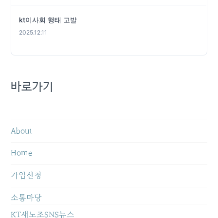
kt이사회 행태 고발
2025.12.11
바로가기
About
Home
가입신청
소통마당
KT새노조SNS뉴스