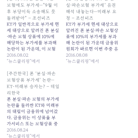
보험에도 부가세…”9월 이
실⋅파손보험 부가세’ 유권
후 부당이득 소송해도 못
해석 내놓는다…미래부 요
돌려받아” – 조선비즈
청 – 조선비즈
KT가 일반적으로 부가세 면
KT가 부가세 면세 대상으로
세 대상으로 알려진 폰 분실
알려진 폰 분실⋅파손 보험상
⋅파손 보험 상품에 10%에
품에 10%의 부가세를 부과
해당하는 부가세를 부과해
해 논란이 된 가운데 금융위
논란이 된 가운데, 이 보험
원회가 빠르면 이번 주중 유
상품의 부가세 부당이득 반
2016.08.02
권 해석을 내놓는다. 연합뉴
2016.08.08
환 청구권이 곧 소멸되는 것
"뉴스클리핑"에서
스 제공8일 미래창조과학부
"뉴스클리핑"에서
으로 나타났다. KT가 부당
는 KT폰 분실⋅파손 보험이
하게 세금을 걷은 것이 확인
‘보험’인지 ‘부가서비스’인
[주간한국] 폰 ‘분실·파손
이 되더라도 법적으로 돌려
지 명확하지 않아 논란이 일
보험상품 부가세’ 논란…
받을 길이 없다는 뜻이다.
자 금융위에 유권해석을 의
KT-미래부 승자는? – 데일
특히 KT는 올해 해당 보험
뢰했다고 밝혔다. 금융위도
리한국
상품을 팔면서 보험 가입 상
“미래부의 요청을 받아 관
폰 분실·파손 보험의 부가세
품…
련 내용을 검토하고 있
논란을 둘러싼 KT와 미래부
다”고 말했다.일반적으로
의 대립이 금융위에 넘어갔
보험 상품에는 부가세를 부
다. 금융위는 이 상품을 부
과하지…
가서비스 또는 보험상품 중
하나로 결론 내리게 되고,
2016.08.24
업계에서는 소비자 반발을
"뉴스클리핑"에서