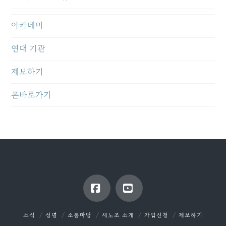
아카데미
연대 기관
제보하기
폰바로가기
Facebook
YouTube
소식
성명
소통마당
새노조 소개
가입신청
제보하기