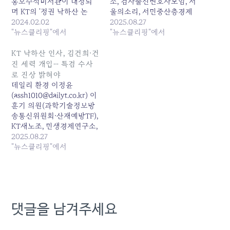
홍보수석비서관이 내정되
소, 검사출신변호사모임, 서
며 KT의 '정권 낙하산 논
울의소리, 서민중산층경제
란'이 또 다시 불거지고 있
2024.02.02
연대는 27일 국회 소통관에
2025.08.27
다. 2일 업계에 따르면 KT스
"뉴스클리핑"에서
서 공동 기자회견을 열고,
"뉴스클리핑"에서
카이라이프는 신임 대표이
KT 사장 선임 과정에 정치
사에 최영범 전 대통령실 홍
권력이... 원본 기사: 이훈기
KT 낙하산 인사, 김건희·건
보수석비서관을 내정했다
의원 “KT 낙하산 인사 의
진 세력 개입… 특검 수사
고 밝혔다. 인사혁신처에 따
혹…특검 수사 필요” 발행
로 진상 밝혀야
르면 최 전 홍보수석은 정부
일: 2025-08-27 09:21:00
데일리 환경 이정윤
공직자윤리위원회 1월 퇴직
(assh1010@dailyt.co.kr) 이
공직자 취업심사를 통과했
훈기 의원(과학기술정보방
다.1960년생으로 성균관대
송통신위원회·산재예방TF),
법학과를 졸업한 최 전 수석
KT새노조, 민생경제연구소,
은 1985년 동아일보 사회
검사를검사하는변호사모임,
2025.08.27
부…
서울의소리, 서민중산층경
"뉴스클리핑"에서
제연대는 8월 27일(수) 국회
소통관에서... 원본 기사: KT
낙하산 인사, 김건희·건진
세력 개입… 특검 수사로 진
상 밝혀야 발행일: 2025-
댓글을 남겨주세요
08-27 07:34:00