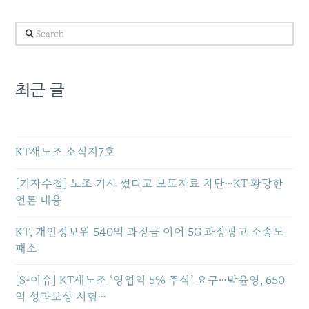
Search
최근 글
KT새노조 소식지7호
[기자수첩] 노조 기사 썼다고 보도자료 차단…KT 황당한
언론 대응
KT, 개인정보위 540억 과징금 이어 5G 과장광고 소송도
패소
[S-이슈] KT새노조 ‘영업익 5% 주식’ 요구…박윤영, 650
억 성과보상 시험…