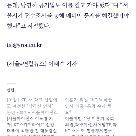
는데, 당연히 공기업도 이를 짚고 가야 했다”며 “서
울시가 전수조사를 통해 메피아 문제를 해결했어야
했다”고 지적했다.
tsl@yna.co.kr
(서울=연합뉴스) 이태수 기자
관련
[초점] KT, 새 대표 선임에
이훈기 의원 “KT 낙하산
도 여전한 ‘낙하산 인사’
인사 의혹…특검 수사 필
논란···왜? – 서울파이낸스
요”
[서울파이낸스 이도경 기
더불어민주당 이훈기 국회
자] KT스카이라이프 신임
의원(과방위·산재예방TF)과
대표에 최영범 전 대통령실
KT 새노조, 민생경제연구