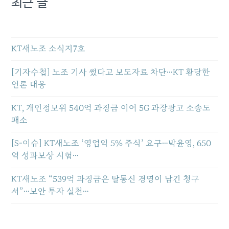
최근 글
KT새노조 소식지7호
[기자수첩] 노조 기사 썼다고 보도자료 차단…KT 황당한
언론 대응
KT, 개인정보위 540억 과징금 이어 5G 과장광고 소송도
패소
[S-이슈] KT새노조 ‘영업익 5% 주식’ 요구…박윤영, 650
억 성과보상 시험…
KT새노조 “539억 과징금은 탈통신 경영이 남긴 청구
서”…보안 투자 실천…