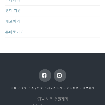
연대 기관
제보하기
폰바로가기
Facebook
YouTube
소식
성명
소통마당
새노조 소개
가입신청
제보하기
KT새노조 후원계좌