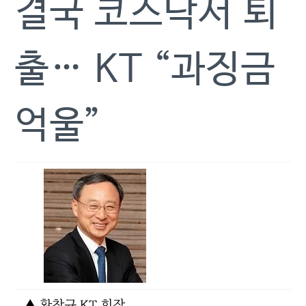
결국 코스닥서 퇴
출… KT “과징금
억울”
▲ 황창규 KT 회장