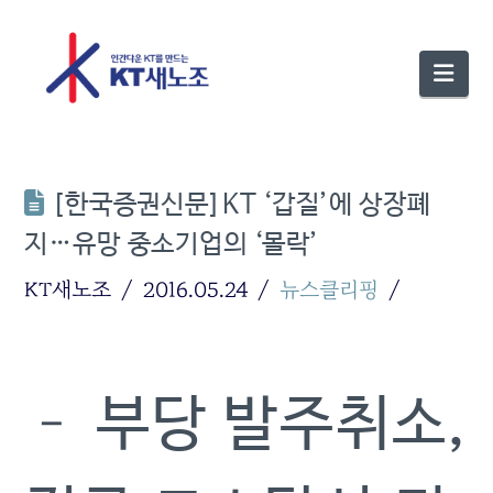
Nav
[한국증권신문]KT ‘갑질’에 상장폐
지…유망 중소기업의 ‘몰락’
KT새노조
2016.05.24
뉴스클리핑
– 부당 발주취소,