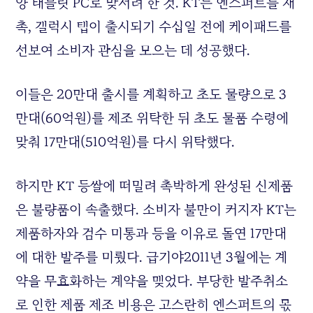
양 태블릿
PC
로 맞서려 한 것
. KT
는 엔스퍼트를 재
촉
,
갤럭시 탭이 출시되기 수십일 전에 케이패드를
선보여 소비자 관심을 모으는 데 성공했다
.
이들은
20
만대 출시를 계획하고 초도 물량으로
3
만대
(60
억원
)
를 제조 위탁한 뒤 초도 물품 수령에
맞춰
17
만대
(510
억원
)
를 다시 위탁했다
.
하지만
KT
등쌀에 떠밀려 촉박하게 완성된 신제품
은 불량품이 속출했다
.
소비자 불만이 커지자
KT
는
제품하자와 검수 미통과 등을 이유로 돌연
17
만대
에 대한 발주를 미뤘다
.
급기야
2011
년
3
월에는 계
약을 무효화하는 계약을 맺었다
.
부당한 발주취소
로 인한 제품 제조 비용은 고스란히 엔스퍼트의 몫