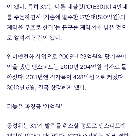
이 됐다
.
특히
KT
는 다른 태블릿
PC(E301K) 4
만대
를 주문하면서
‘
기존에 발주한
17
만대
(510
억원
)
의
계약을 무효로 한다
’
는 문구를 계약서에 넣은 것으
로 알려져 논란이 됐다
.
인터넷전화 사업으로
2009
년
23
억원의 당기순이
익을 냈던 엔스퍼트는
2010
년
204
억원 적자로 돌
아섰다
. 2011
년엔 적자폭이
428
억원으로 커졌다
.
2012
년
6
월
,
결국 상장폐지 됐다
.
뒤늦은 과징금
‘21
억원
’
공정위는
KT
가 발주를 취소할 정도로 엔스퍼트에
책임이 없다고 판단했다
. KT
가 주장하는 제품 결함