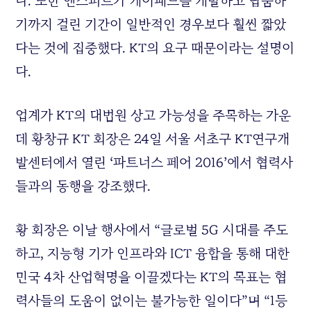
다
.
또한 엔스퍼트가 케이패드를 개발하고 납품하
기까지 걸린 기간이 일반적인 경우보다 훨씬 짧았
다는 것에 집중했다
. KT
의 요구 때문이라는 설명이
다
.
업계가
KT
의 대법원 상고 가능성을 주목하는 가운
데 황창규
KT
회장은
24
일 서울 서초구
KT
연구개
발센터에서 열린
‘
파트너스 페어
2016’
에서 협력사
들과의 동행을 강조했다
.
황 회장은 이날 행사에서
“
글로벌
5G
시대를 주도
하고
,
지능형 기가 인프라와
ICT
융합을 통해 대한
민국
4
차 산업혁명을 이끌겠다는
KT
의 목표는 협
력사들의 도움이 없이는 불가능한 일이다
”
며
“1
등