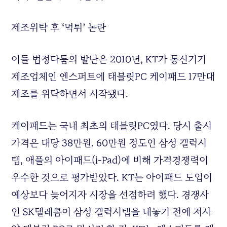
제조위탁 후
‘
먹튀
’
논란
이들 법정다툼의 발단은
2010
년
, KT
가 통신기기
제조업체인 엔스퍼트에 태블릿
PC
케이패드
17
만대
제조를 위탁하면서 시작됐다
.
케이패드는 국내 최초의 태블릿
PC
였다
.
당시 출시
가격은 대당
38
만원
. 60
만원 정도인 삼성 갤럭시
탭
,
애플의 아이패드
(i-Pad)
에 비해 가격경쟁력이
우수한 것으로 평가받았다
. KT
는 아이패드 도입이
예상보다 늦어지자 시장을 선점하려 했다
.
경쟁사
인
SK
텔레콤이 삼성 갤럭시탭을 내놓기 전에 저사