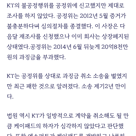
KT
의 불공정행위를 공정위에 신고했지만 제대로
조사를 하지 않았다
.
공정위는
2012
년
5
월 증거가
불충분하다며 심의절차를 종결했다
.
이 사장은 다
음달 재조사를 신청했으나 이미 회사는 상장폐지된
상태였다
.
공정위는
2014
년
6
월 뒤늦게
20
억
8
천만
원의 과징금을 부과했다
.
KT
는 공정위를 상대로 과징금 취소 소송을 벌였지
만 최근 패한 것으로 알려졌다
.
소송 제기
2
년 만이
다
.
법원 역시
KT
가 일방적으로 계약을 취소해도 될 만
큼 케이패드의 하자가 심각하지 않았다고 판단했