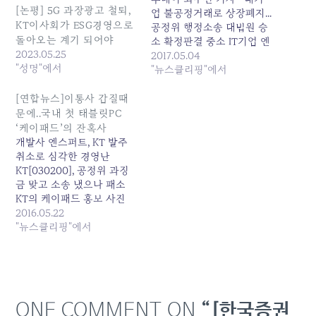
[논평] 5G 과장광고 철퇴,
업 불공정거래로 상장폐지...
KT이사회가 ESG경영으로
공정위 행정소송 대법원 승
돌아오는 계기 되어야
소 확정판결 중소 IT기업 엔
2023.05.25
스퍼트가 부당발주 취소 불
2017.05.04
"성명"에서
공정거래 불법행위에 대한
"뉴스클리핑"에서
대법원 확정판결을 근거로
KT에 939억 원의 손해배상
[연합뉴스]이통사 갑질때
청구소송을 제기했다. 4일
문에..국내 첫 태블릿PC
관련 업계에 따르면 엔스퍼
‘케이패드’의 잔혹사
트는 안드로이드 운영체계
개발사 엔스퍼트, KT 발주
를 탑재한 스마트 기기를 국
취소로 심각한 경영난
내 최초로 개발해 구글과 파
KT[030200], 공정위 과징
트너십을 체결한 기업이다.
금 맞고 소송 냈으나 패소
…
KT의 케이패드 홍보 사진
[연합뉴스 자료사진]개발사
2016.05.22
엔스퍼트, KT 발주 취소로
"뉴스클리핑"에서
심각한 경영난KT, 공정위
과징금 맞고 소송 냈으나 패
소(서울=연합뉴스) 한지훈
기자 = KT는 2009년 애플
아이폰을 처음 출시하면서
ONE COMMENT ON
“[한국증권
단말기 지원금을 전액 부담