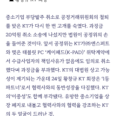
중소기업 부당발주 취소로 공정거래위원회의 철퇴
를 맞은
KT
가 다시 한 번 고개를 숙였다
.
과징금
20
억원 취소 소송에 나섰지만 법원이 공정위의 손
을 들어준 것이다
.
앞서 공정위는
KT
가㈜엔스퍼트
와 맺은 태블릿
PC ‘
케이패드
(K-PAD)’
위탁계약에
서 수급사업자의 책임사유가 없음에도 임의로 취소
했다며 과징금을 부과했다
. KT
의 대법원 상고 가능
성이 제기되는 가운데
24
일 황창규
KT
회장은
‘1
등
파트너
’
로서 협력사와의 동반성장을 다짐했다
. KT
의
‘
이중성
’
도 함께 부각됐다
.
유망한 중소기업을 상
장 폐지로 내몰고 협력사와의 협력을 강조하는
KT
의 두 얼굴이 드러난 것
.