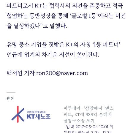
파트너로서
KT
는 협력사의 의견을 존중하고 적극
협업하는 동반성장을 통해
‘
글로벌
1
등
’
이라는 비전
을 달성하겠다
”
고 말했다
.
유망 중소 기업을 짓밟은
KT
의 자칭
‘1
등 파트너
’
언급에 업계의 차가운 시선이 쏟아진다
.
백서원 기자 ron200@naver.com
관련
이투데이- ‘상장폐지’ 엔스
퍼트, KT에 939억 손해배
상청구소송 제기
입력 2017-05-04 10:01 이
투데이 최두선 기자 대기