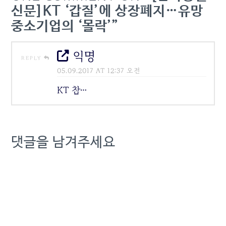
했다. 애플의 고자세에 통상
신문]KT ‘갑질’에 상장폐지…유망
제조사와 함께 지원금을…
중소기업의 ‘몰락’”
익명
REPLY
05.09.2017 AT 12:37 오전
KT 참…
댓글을 남겨주세요