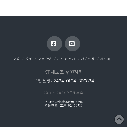
Facebook
YouTube
소식
성명
소통마당
새노조 소개
가입신청
제보하기
KT새노조 후원계좌
국민은행: 2424-0104-305834
2011 - 2026 KT새노조
ktnewnojo@naver.com
고유번호: 220-82-65715