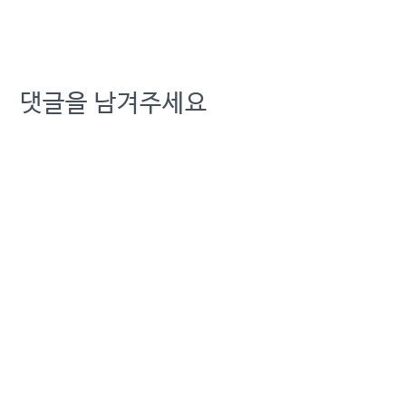
부 통신 현황 등 객관적 데
이터를…
댓글을 남겨주세요