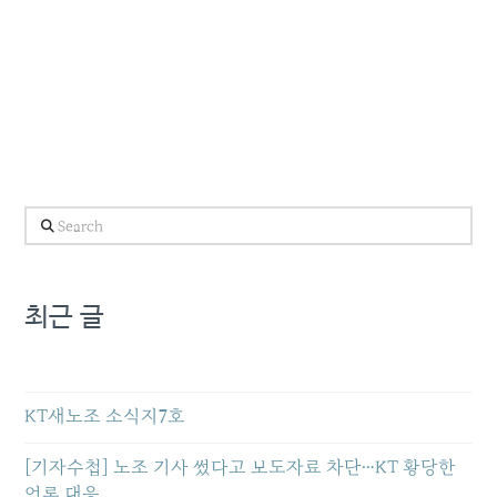
Search
최근 글
KT새노조 소식지7호
[기자수첩] 노조 기사 썼다고 보도자료 차단…KT 황당한
언론 대응