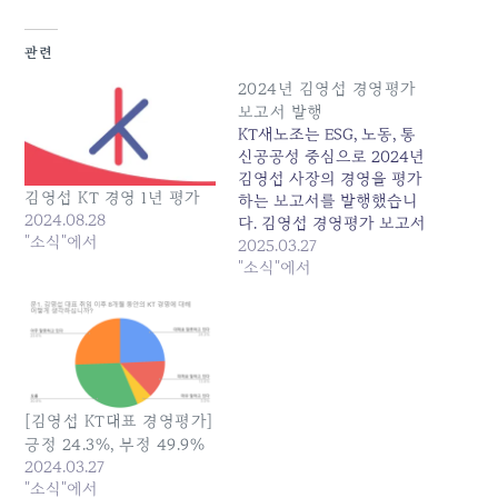
관련
2024년 김영섭 경영평가
보고서 발행
KT새노조는 ESG, 노동, 통
신공공성 중심으로 2024년
김영섭 사장의 경영을 평가
김영섭 KT 경영 1년 평가
하는 보고서를 발행했습니
2024.08.28
다. 김영섭 경영평가 보고서
"소식"에서
이 보고서는 2024년 한 해
2025.03.27
동안 KT 김영섭 대표이사의
"소식"에서
경영 행태와 성과를 KT새노
조의 시각에서 평가한 것이
다. 기업의 공식 경영평가
형식과 달리, 노동·인권·컴
플라이언스 등 ESG 측면과
주력사업 성과, 신사업 전
[김영섭 KT대표 경영평가]
망, 경영진 연임 적절성 등
긍정 24.3%, 부정 49.9%
을 중심으로 작성되었
2024.03.27
다. 2024년 KT의 실적 발표
"소식"에서
자료 및 과학기술정보통신