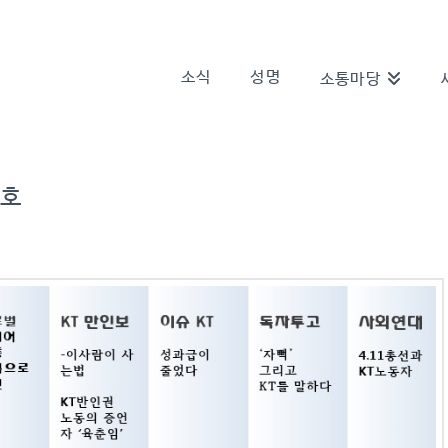
소식
성명
소통마당
3호