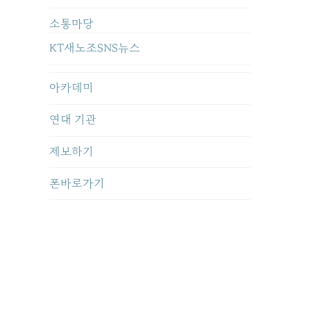
소통마당
KT새노조SNS뉴스
아카데미
연대 기관
제보하기
폰바로가기