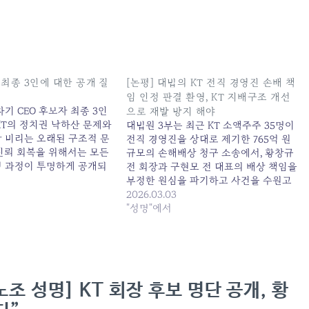
보 최종 3인에 대한 공개 질
[논평] 대법의 KT 전직 경영진 손배 책
임 인정 판결 환영, KT 지배구조 개선
차기 CEO 후보자 최종 3인
으로 재발 방지 해야
KT의 정치권 낙하산 문제와
대법원 3부는 최근 KT 소액주주 35명이
착 비리는 오래된 구조적 문
전직 경영진을 상대로 제기한 765억 원
 신뢰 회복을 위해서는 모든
규모의 손해배상 청구 소송에서, 황창규
정 과정이 투명하게 공개되
전 회장과 구현모 전 대표의 배상 책임을
이 KT 새노조의 일관된 입
부정한 원심을 파기하고 사건을 수원고
 이번에 발표된 최종 3인
법으로 환송하였다. 우리는 이번 대법원
2026.03.03
동안 후보자 중에서도 논란
판결을 적극 환영하며, 그 의미와 과제에
"성명"에서
점들을 해소하지 못 한…
대해 다음과 같이 논평한다. - 반복된 KT
경영진의 부정부패, 마침내 사법부가…
노조 성명] KT 회장 후보 명단 공개, 황