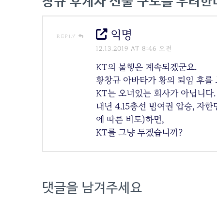
창규 후계자 선출 구도를 우려한
익명
REPLY
12.13.2019 AT 8:46 오전
KT의 불행은 계속되겠군요.
황창규 아바타가 황의 퇴임 후를
KT는 오너있는 회사가 아닙니다.
내년 4.15총선 범여권 압승, 자
에 따른 비토)하면,
KT를 그냥 두겠습니까?
댓글을 남겨주세요