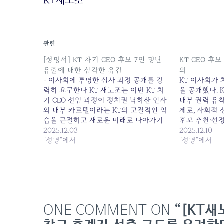
KT새노조
관련
[성명서] KT 차기 CEO 후보 7인 명단
KT CEO 후
유출에 대한 심각한 유감
의
- 이사회에 투명한 심사 과정 공개를 강
KT 이사회가 
력히 요구한다 KT 새노조는 이번 KT 차
을 공개했다. 
기 CEO 선임 과정이 정치권 낙하산 인사
내부 권력 유
와 내부 카르텔이라는 KT의 고질적인 악
제로, 사회적
습을 근절하고 새로운 미래로 나아가기
후보 추천·선
위한 중요한 전환점이 되어야 함을 수차
2025.12.03
어야 한다는 것
2025.12.10
례 강조해 왔다. 그러나 이사회의 공식 발
"성명"에서
장이다. 그러나
"성명"에서
표도 아닌 일부 언론 보도를 통해 1차 7명
의 명단은 그
의 압축 후보자 명단이…
이 제기됐던 
ONE COMMENT ON
“[KT새