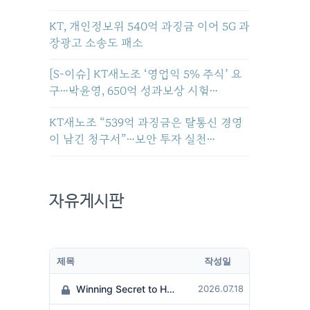
KT, 개인정보위 540억 과징금 이어 5G 과
장광고 소송도 패소
[S-이슈] KT새노조 ‘영업익 5% 주식’ 요
구…박윤영, 650억 성과보상 시험…
KT새노조 “539억 과징금은 탈통신 경영
이 남긴 청구서”…보안 투자 실천…
자유게시판
제목
작성일
Winning Secret to Hit the Jackpot!
2026.07.18