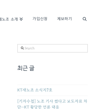
가입신청
제보하기
새노조 소개
Search
최근 글
KT새노조 소식지7호
[기자수첩] 노조 기사 썼다고 보도자료 차
단…KT 황당한 언론 대응