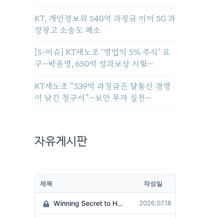
KT, 개인정보위 540억 과징금 이어 5G 과
장광고 소송도 패소
[S-이슈] KT새노조 ‘영업익 5% 주식’ 요
구…박윤영, 650억 성과보상 시험…
KT새노조 “539억 과징금은 탈통신 경영
이 남긴 청구서”…보안 투자 실천…
자유게시판
제목
작성일
Winning Secret to Hit the Jackpot!
2026.07.18