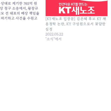
상대로 제기한 765억 원
상 청구 소송에서, 황창규
현모 전 대표의 배상 책임을
 파기하고 사건을 수원고
[KT새노조 입장문] 김은혜 후보 KT 채
였다. 우리는 이번 대법원
용청탁 논란, KT 구성원으로서 참담한
환영하며, 그 의미와 과제에
심정
이 논평한다. - 반복된 KT
2022.05.22
부패, 마침내 사법부가…
"소식"에서