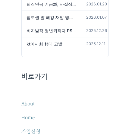
퇴직연금 기금화, 사실상 국가가 관리하겠다는 것인가?
2026.01.20
펨토셀 발 해킹 재발 방지 위해서는
2026.01.07
비자발적 정년퇴직자 PS성과급 미지급은 임금체불 아닌가?
2025.12.26
kt이사회 행태 고발
2025.12.11
바로가기
About
Home
가입신청