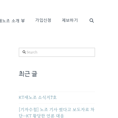
가입신청
제보하기
새노조 소개
Search
최근 글
KT새노조 소식지7호
[기자수첩] 노조 기사 썼다고 보도자료 차
단…KT 황당한 언론 대응