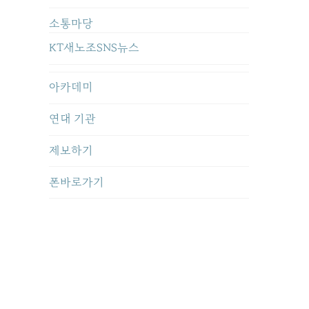
소통마당
KT새노조SNS뉴스
아카데미
연대 기관
제보하기
폰바로가기