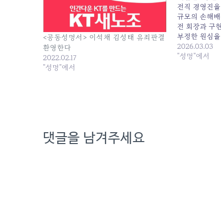
전직 경영진을 
규모의 손해배
전 회장과 구
부정한 원심을
<공동성명서> 이석채 김성태 유죄판결
법으로 환송하
2026.03.03
환영한다
판결을 적극 
"성명"에서
2022.02.17
대해 다음과 같
"성명"에서
경영진의 부정
댓글을 남겨주세요