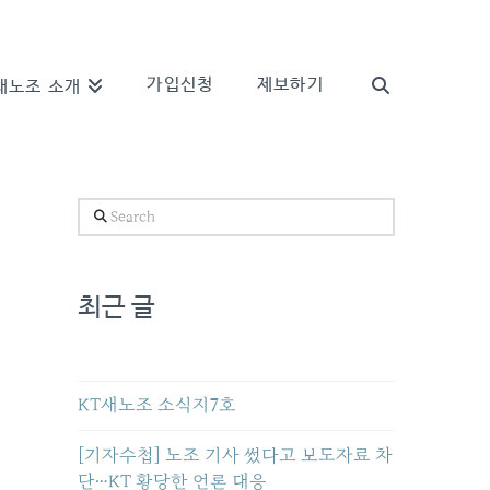
가입신청
제보하기
새노조 소개
Search
최근 글
KT새노조 소식지7호
[기자수첩] 노조 기사 썼다고 보도자료 차
단…KT 황당한 언론 대응