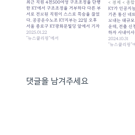
최근 직원 4천500여명 구조조정을 단행
< 경제 < 종
한 KT에서 구조조정을 거부하다 다른 부
KT가 인공지능
서로 전보된 직원이 스스로 목숨을 끊었
기존 통신 네
다. 공공운수노조 KT지부는 22일 오후
보내는 대규모
서울 종로구 KT광화문빌딩 앞에서 기자
운데, 전출 신
회견을 열고 “KT경영진은 일방적이고 강
2025.01.22
하자 사내이사
압적인 구조조정을 중단하고 노동자 죽
"뉴스클리핑"에서
동원해 전국을
2024.10.31
음이 되풀이하지 않도록 대책을 마련하
나서고 있어 
"뉴스클리핑"
라”고 촉구했다. — 사이트 계속 읽기:
자발적 신청을
www.labortoday.co.kr/news/articleView.html
사 측이 신청
내며 무리한 
의…
댓글을 남겨주세요