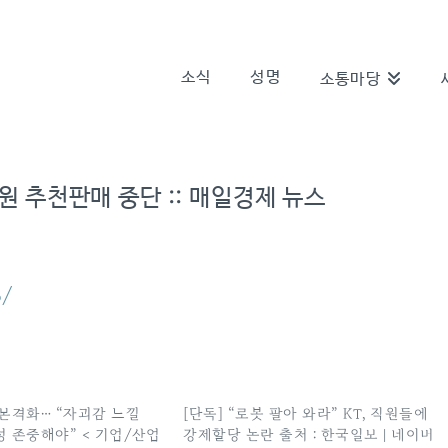
소식
성명
소통마당
직원 추천판매 중단 :: 매일경제 뉴스
3/
 본격화… “자괴감 느낄
[단독] “로봇 팔아 와라” KT, 직원들에
율성 존중해야” < 기업/산업
강제할당 논란 출처 : 한국일보 | 네이버