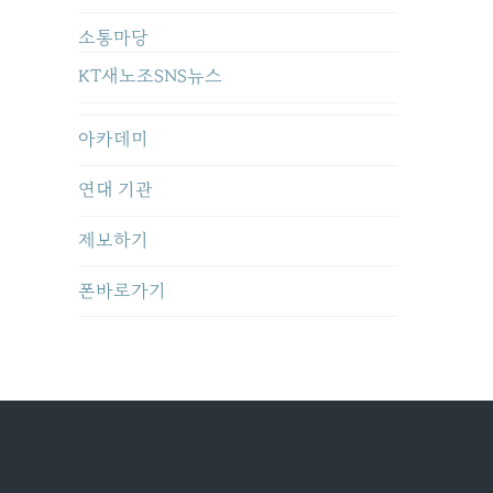
소통마당
KT새노조SNS뉴스
아카데미
연대 기관
제보하기
폰바로가기