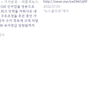
http://naver.me/xwDHrUeW
합 < 기사본문 - 퍼블릭뉴스
2022.07.05
(AI) 신사업을 명분으로
"뉴스클리핑"에서
트워크 인력을 자회사로 내
 구조조정을 추진 중인 가
청자 수가 목표에 크게 미달
와 부사장급 임원들까지
 돌며 사실상 전출 강요에
논란이 일고 있다.직원들의
에서
 유도하겠다고 밝혔던 회
 저조에 불편한 속내를 드러
압박에 나서면서 직원들과