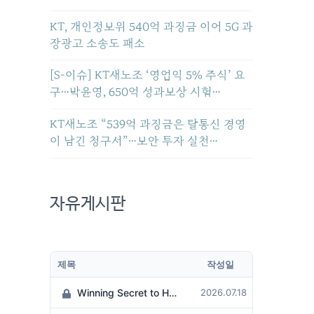
KT, 개인정보위 540억 과징금 이어 5G 과
장광고 소송도 패소
[S-이슈] KT새노조 ‘영업익 5% 주식’ 요
구…박윤영, 650억 성과보상 시험…
KT새노조 “539억 과징금은 탈통신 경영
이 남긴 청구서”…보안 투자 실천…
자유게시판
제목
작성일
Winning Secret to Hit the Jackpot!
2026.07.18