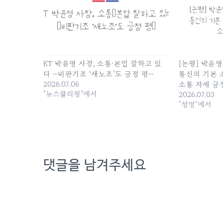
KT 박윤영 사장, 소통·본업 잘하고 있
[논평] 박윤영
다 …비판기조 ‘새노조’도 긍정 평…
통신의 기본 
2026.07.06
소통 자세 긍
"뉴스클리핑"에서
2026.07.03
"성명"에서
댓글을 남겨주세요