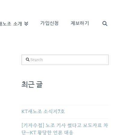
가입신청
제보하기
새노조 소개
Search
최근 글
KT새노조 소식지7호
[기자수첩] 노조 기사 썼다고 보도자료 차
단…KT 황당한 언론 대응