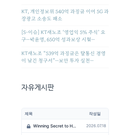
KT, 개인정보위 540억 과징금 이어 5G 과
장광고 소송도 패소
[S-이슈] KT새노조 ‘영업익 5% 주식’ 요
구…박윤영, 650억 성과보상 시험…
KT새노조 “539억 과징금은 탈통신 경영
이 남긴 청구서”…보안 투자 실천…
자유게시판
제목
작성일
Winning Secret to Hit the Jackpot!
2026.07.18