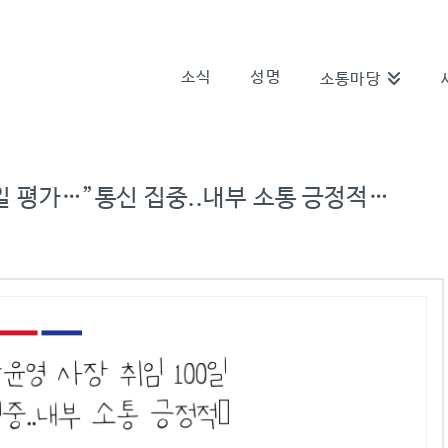
소식
성명
소통마당
일 평가…”통신 집중..내부 소통 긍정적…