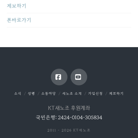
제보하기
폰바로가기
Facebook
YouTube
소식
성명
소통마당
새노조 소개
가입신청
제보하기
KT새노조 후원계좌
국민은행: 2424-0104-305834
2011 - 2026 KT새노조