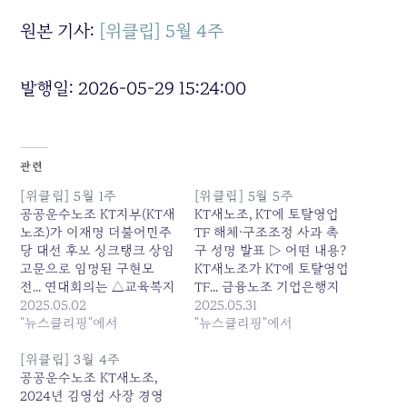
원본 기사:
[위클립] 5월 4주
발행일: 2026-05-29 15:24:00
관련
[위클립] 5월 1주
[위클립] 5월 5주
공공운수노조 KT지부(KT새
KT새노조, KT에 토탈영업
노조)가 이재명 더불어민주
TF 해체·구조조정 사과 촉
당 대선 후보 싱크탱크 상임
구 성명 발표 ▷ 어떤 내용?
고문으로 임명된 구현모
KT새노조가 KT에 토탈영업
전... 연대회의는 △교육복지
TF... 금융노조 기업은행지
강화, 비정규직 저임금 구조
2025.05.02
부 23주차 '체불임금 해소'
2025.05.31
해결을 위해 새 정부가 적극
"뉴스클리핑"에서
아침 집회 ▷ [관련기사] 기
"뉴스클리핑"에서
나서고, 연대회의와... 원본
업은행지부 "새 정부에서 체
기사: [위클립] 5월 1주 발행
불임금... 원본 기사: [위클
[위클립] 3월 4주
일: 2025-05-02 15:47:00
립] 5월 5주 발행일: 2025-
공공운수노조 KT새노조,
05-31 02:54:00
2024년 김영섭 사장 경영