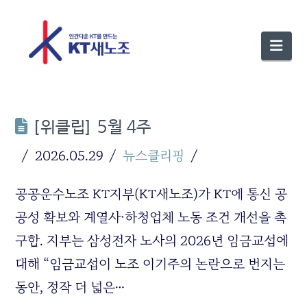
Nav
[위클립] 5월 4주
2026.05.29
뉴스클리핑
공공운수노조 KT지부(KT새노조)가 KT에 통신 공
공성 확보와 계열사·하청업체 노동 조건 개선을 촉
구함. 지부는 삼성전자 노사의 2026년 임금교섭에
대해 “임금교섭이 노조 이기주의 논란으로 번지는
동안, 정작 더 넓은…