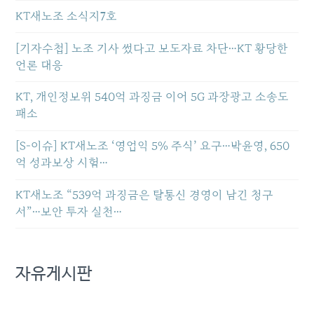
KT새노조 소식지7호
[기자수첩] 노조 기사 썼다고 보도자료 차단…KT 황당한
언론 대응
KT, 개인정보위 540억 과징금 이어 5G 과장광고 소송도
패소
[S-이슈] KT새노조 ‘영업익 5% 주식’ 요구…박윤영, 650
억 성과보상 시험…
KT새노조 “539억 과징금은 탈통신 경영이 남긴 청구
서”…보안 투자 실천…
자유게시판