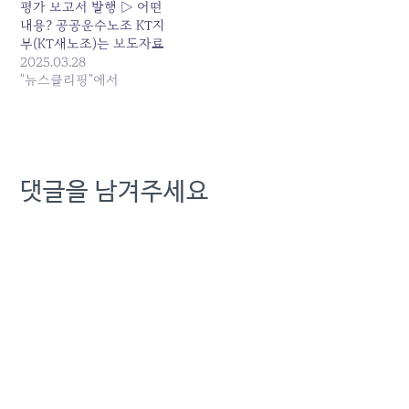
평가 보고서 발행 ▷ 어떤
내용? 공공운수노조 KT지
부(KT새노조)는 보도자료
를 내고 ESG, 노동, 통신 공
2025.03.28
공성 측면에서 지난해 김영
"뉴스클리핑"에서
섭 KT 사장의 경영을 'D+,
매우 부진... 원본 기사: [위
클립] 3월 4주 발행일:
2025-03-28 13:28:00
댓글을 남겨주세요