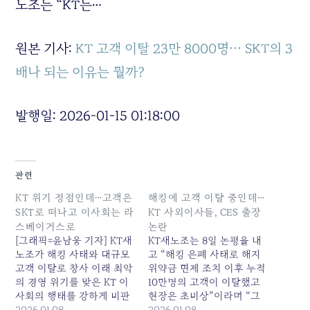
노조는 “KT는…
원본 기사:
KT 고객 이탈 23만 8000명··· SKT의 3
배나 되는 이유는 뭘까?
발행일: 2026-01-15 01:18:00
관련
KT 위기 정점인데…고객은
해킹에 고객 이탈 중인데…
SKT로 떠나고 이사회는 라
KT 사외이사들, CES 출장
스베이거스로
논란
[그래픽=윤남웅 기자] KT새
KT새노조는 8일 논평을 내
노조가 해킹 사태와 대규모
고 “해킹 은폐 사태로 해지
고객 이탈로 창사 이래 최악
위약금 면제 조치 이후 누적
의 경영 위기를 맞은 KT 이
10만명의 고객이 이탈했고
사회의 행태를 강하게 비판
현장은 초비상”이라며 “그
하고 나섰다. 노조는 위기
2026.01.08
최종 책임이 있는 이사회가
2026.01.08