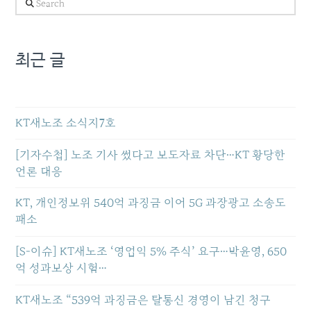
Search
최근 글
KT새노조 소식지7호
[기자수첩] 노조 기사 썼다고 보도자료 차단…KT 황당한
언론 대응
KT, 개인정보위 540억 과징금 이어 5G 과장광고 소송도
패소
[S-이슈] KT새노조 ‘영업익 5% 주식’ 요구…박윤영, 650
억 성과보상 시험…
KT새노조 “539억 과징금은 탈통신 경영이 남긴 청구