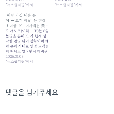
수습의 최종 책임이 있는 이
"뉴스클리핑"에서
라스베이거스로 무더기 해
"뉴스클리핑"에서
사회가 미국 라스베이거스
외 출장을 떠났다”고... 원본
로... 원본 기사: KT 위기 정
기사: 해킹에 고객 이탈 중
‘해킹 거짓 대응·은
점인데...고객은 SKT로 떠나
인데… KT 사외이사들, CES
폐’→’고객 이탈’ 등 현장
고 이사회는 라스베이거스
출장 논란 발행일: 2026-
초비상…KT 이사회는 美 …
로 발행일: 2026-01-08
01-08 05:01:00
KT새노조(이하 노조)는 8일
13:48:00
논평을 통해 KT가 현재 심
각한 경영 위기 상황이며 해
킹 은폐 사태로 연일 고객들
이 떠나고 있다면서 해지위
약금 면제 조치 이후 누적
2026.01.08
10만명의 고객이 이탈했고
"뉴스클리핑"에서
앞으로 계속될 전망이지만
최종... 원본 기사: '해킹 거짓
대응·은폐'→'고객 이탈' 등
현장 초비상…KT 이사회는
美 ... 발행일: 2026-01-08
댓글을 남겨주세요
05:32:00