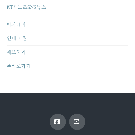
KT새노조SNS뉴스
아카데미
연대 기관
제보하기
폰바로가기