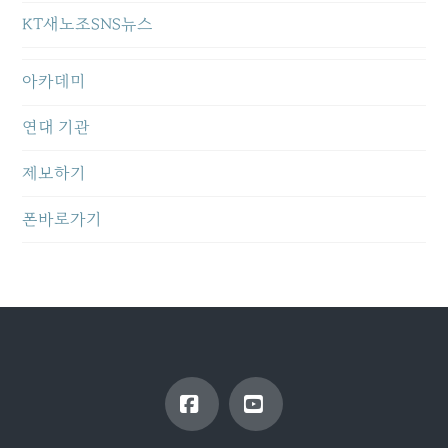
KT새노조SNS뉴스
아카데미
연대 기관
제보하기
폰바로가기