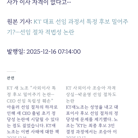
사가 이사 자격이 없다고…
원본 기사:
KT 대표 선임 과정서 특정 후보 밀어주
기?…선임 절차 적법성 논란
발행일: 2025-12-16 07:14:00
관련
KT 새 노조 “사외이사 특
KT 사외이사 조승아 자격
정 후보 밀어주기 논란…
상실…박윤영 선임 절차도
CEO 선임 독립성 훼손”
논란
아울러 선임 절차의 하자로
KT새노조는 성명을 내고 대
인해 새 CEO 출범 초기 정
표이사 후보 선임 절차의 정
당성 논란에 시달릴 수 있다
당성에 문제를 제기했다. 노
는 점도 짚었습니다. KT새
조는 "KT는 최종 후보 3인
노조는 이번 사태에 대한 책
결정 과정에서는 조승아 이
임을 지는 차원에서 현 이사
2025.12.16
사가 빠졌다고 해명하고 있
2025.12.17