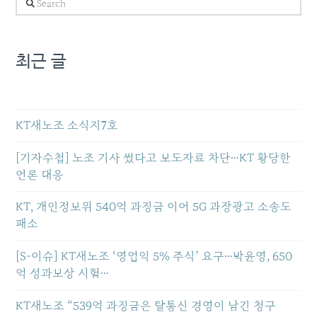
Search
최근 글
KT새노조 소식지7호
[기자수첩] 노조 기사 썼다고 보도자료 차단…KT 황당한
언론 대응
KT, 개인정보위 540억 과징금 이어 5G 과장광고 소송도
패소
[S-이슈] KT새노조 ‘영업익 5% 주식’ 요구…박윤영, 650
억 성과보상 시험…
KT새노조 “539억 과징금은 탈통신 경영이 남긴 청구