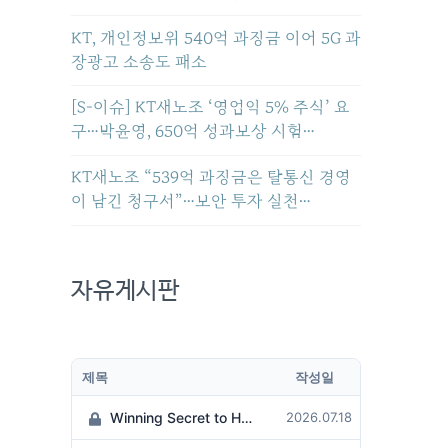
KT, 개인정보위 540억 과징금 이어 5G 과
장광고 소송도 패소
[S-이슈] KT새노조 ‘영업익 5% 주식’ 요
구…박윤영, 650억 성과보상 시험…
KT새노조 “539억 과징금은 탈통신 경영
이 남긴 청구서”…보안 투자 실천…
자유게시판
제목
작성일
Winning Secret to Hit the Jackpot!
2026.07.18