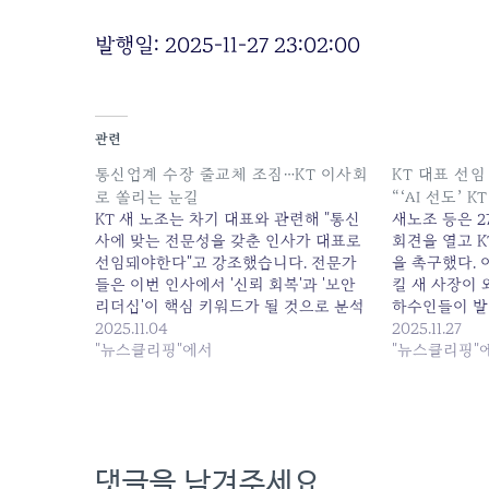
발행일: 2025-11-27 23:02:00
관련
통신업계 수장 줄교체 조짐…KT 이사회
KT 대표 선
로 쏠리는 눈길
“‘AI 선도’ 
KT 새 노조는 차기 대표와 관련해 "통신
새노조 등은 
사에 맞는 전문성을 갖춘 인사가 대표로
회견을 열고 
선임돼야한다"고 강조했습니다. 전문가
을 촉구했다. 
들은 이번 인사에서 '신뢰 회복'과 '보안
킬 새 사장이
리더십'이 핵심 키워드가 될 것으로 분석
하수인들이 발
합니다. ▶ 인터뷰... 원본 기사: 통신업계
2025.11.04
했다. 이들은 차
2025.11.27
수장 줄교체 조짐…KT 이사회로 쏠리는
"뉴스클리핑"에서
선임 두고 소수
"뉴스클리핑"
눈길 발행일: 2025-11-04 06:38:00
KT 만들 전문가 
27 05:44:00
댓글을 남겨주세요