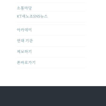
소통마당
KT새노조SNS뉴스
아카데미
연대 기관
제보하기
폰바로가기