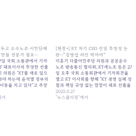
임 두고 소수노조·시민단체
[현장+] KT 차기 CEO 선임 투명성 논
KT 만들 전문가 필요…
란…”김영섭 라인 막아야”
27일 국회 소통관에서 기자
이훈기 더불어민주당 의원과 공공운수
KT 대표이사의 투명한 선출
노조 방송통신 협의회, KT새노조 등은 27
이 의원은 "KT를 새로 일으
일 오후 국회 소통회관에서 기자회견을
 와야 하는데 윤석열 정부의
열고 KT 이사회를 향해 "KT 경영 실패 성
버둥을 치고 있다"고 주장
찰과 책임 규명 없는 깜깜이 대표 선출을
기... 원본 기사: KT 대표
멈추라"고 요구했다.... 원본 기사: [현장+]
2025.11.27
노조·시민단체 "'AI 선도'
에서
KT 차기 CEO 선임 투명성 논란…"김영섭
"뉴스클리핑"에서
필요... 발행일: 2025-11-
라인 막아야" 발행일: 2025-11-27
05:02:00