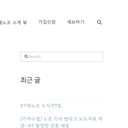
가입신청
제보하기
새노조 소개
Search
최근 글
KT새노조 소식지7호
[기자수첩] 노조 기사 썼다고 보도자료 차
단…KT 황당한 언론 대응