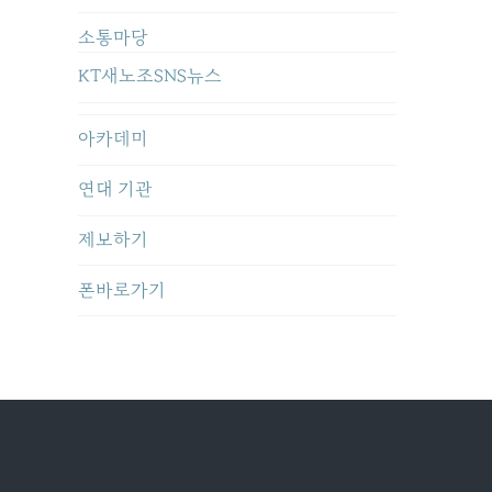
소통마당
KT새노조SNS뉴스
아카데미
연대 기관
제보하기
폰바로가기