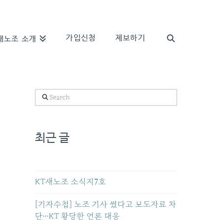
가입신청
제보하기
새노조 소개
Search
최근 글
KT새노조 소식지7호
[기자수첩] 노조 기사 썼다고 보도자료 차
단…KT 황당한 언론 대응