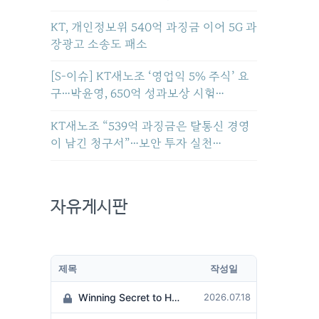
KT, 개인정보위 540억 과징금 이어 5G 과
장광고 소송도 패소
[S-이슈] KT새노조 ‘영업익 5% 주식’ 요
구…박윤영, 650억 성과보상 시험…
KT새노조 “539억 과징금은 탈통신 경영
이 남긴 청구서”…보안 투자 실천…
자유게시판
제목
작성일
Winning Secret to Hit the Jackpot!
2026.07.18