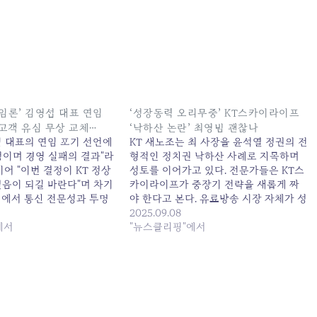
책임론’ 김영섭 대표 연임
‘성장동력 오리무중’ KT스카이라이프
 고객 유심 무상 교체…
‘낙하산 논란’ 최영범 괜찮나
김 대표의 연임 포기 선언에
KT 새노조는 최 사장을 윤석열 정권의 전
정이며 경영 실패의 결과"라
형적인 정치권 낙하산 사례로 지목하며
이어 "이번 결정이 KT 정상
성토를 이어가고 있다. 전문가들은 KT스
걸음이 되길 바란다"며 차기
카이라이프가 중장기 전략을 새롭게 짜
정에서 통신 전문성과 투명
야 한다고 본다. 유료방송 시장 자체가 성
... 원본 기사: '해킹 사태
장 한계에 직면한... 원본 기사: '성장동력
2025.09.08
 대표 연임 포기…KT, 전
에서
오리무중' KT스카이라이프 '낙하산 논란'
"뉴스클리핑"에서
체... 발행일: 2025-11-
최영범 괜찮나 발행일: 2025-09-08
21:00:00