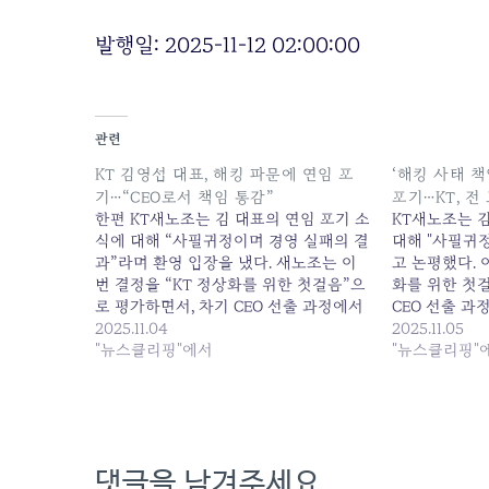
발행일: 2025-11-12 02:00:00
관련
KT 김영섭 대표, 해킹 파문에 연임 포
‘해킹 사태 
기…“CEO로서 책임 통감”
포기…KT, 전
한편 KT새노조는 김 대표의 연임 포기 소
KT새노조는 
식에 대해 “사필귀정이며 경영 실패의 결
대해 "사필귀
과”라며 환영 입장을 냈다. 새노조는 이
고 논평했다. 
번 결정을 “KT 정상화를 위한 첫걸음”으
화를 위한 첫
로 평가하면서, 차기 CEO 선출 과정에서
CEO 선출 과
통신 전문성... 원본 기사: KT 김영섭 대
2025.11.04
성 확보, 낙하산
2025.11.05
표, 해킹 파문에 연임 포기…“CEO로서 책
"뉴스클리핑"에서
책임론' 김영섭
"뉴스클리핑"
임 통감” 발행일: 2025-11-04 10:06:00
고객 유심 무상 교
05 06:14:00
댓글을 남겨주세요