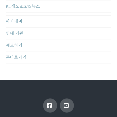
KT새노조SNS뉴스
아카데미
연대 기관
제보하기
폰바로가기