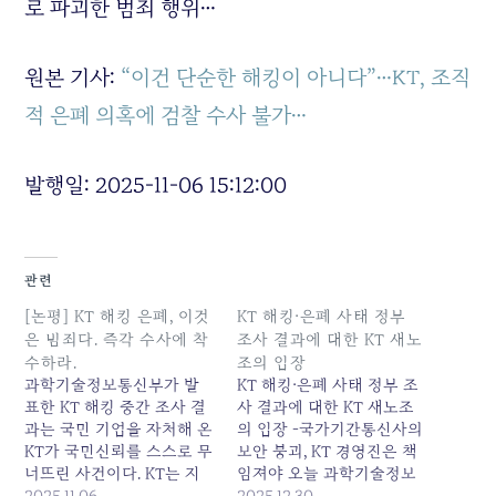
로 파괴한 범죄 행위…
원본 기사:
“이건 단순한 해킹이 아니다”…KT, 조직
적 은폐 의혹에 검찰 수사 불가…
발행일: 2025-11-06 15:12:00
관련
[논평] KT 해킹 은폐, 이것
KT 해킹·은폐 사태 정부
은 범죄다. 즉각 수사에 착
조사 결과에 대한 KT 새노
수하라.
조의 입장
과학기술정보통신부가 발
KT 해킹·은폐 사태 정부 조
표한 KT 해킹 중간 조사 결
사 결과에 대한 KT 새노조
과는 국민 기업을 자처해 온
의 입장 -국가기간통신사의
KT가 국민신뢰를 스스로 무
보안 붕괴, KT 경영진은 책
너뜨린 사건이다. KT는 지
임져야 오늘 과학기술정보
난해 SK텔레콤 해킹 사태와
2025.11.06
통신부는 지난 8월 발생한
2025.12.30