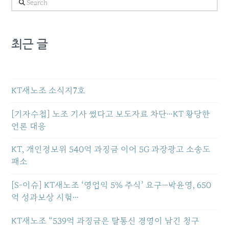
Search
최근 글
KT새노조 소식지7호
[기자수첩] 노조 기사 썼다고 보도자료 차단…KT 황당한
언론 대응
KT, 개인정보위 540억 과징금 이어 5G 과장광고 소송도
패소
[S-이슈] KT새노조 ‘영업익 5% 주식’ 요구…박윤영, 650
억 성과보상 시험…
KT새노조 “539억 과징금은 탈통신 경영이 남긴 청구