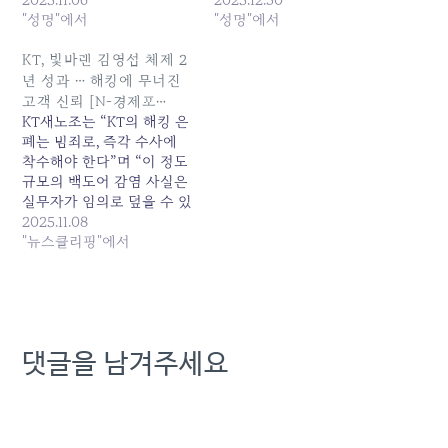
동일 계열의 백도어에 노출
"성명"에서
KT 해킹 및 무단 소액결제
"성명"에서
된 서버 43대가 감염된 사
사고에 대한 최종 조사 결과
실을 알고도 이를 정부에 신
를 발표했다. 조사 결과 KT
KT, 빛바랜 김영섭 체제 2
고하지 않고 은폐한 채 자체
의 보안 실태는 처참한 수준
년 성과 … 해킹에 무너진
처리했다. 이는 단순한 보안
으로 드러났다. 국가기간통
고객 신뢰 [N-경제포…
사고가 아니라, 국가 기간통
신사라는 명칭이 무색할 만
KT새노조는 “KT의 해킹 은
신망 운영 기업의 고의적 은
큼, KT는 고객 정보를 제대
폐는 범죄로, 즉각 수사에
폐이며 명백한…
로 보호하지 못했고,…
착수해야 한다”며 “이 정도
규모의 백도어 감염 사실은
실무자가 임의로 덮을 수 있
는 사안이 아닌 만큼 김 대
2025.11.08
표가 보고받았을 가능성이
"뉴스클리핑"에서
매우 높다”고 비판했다.... 원
본 기사: KT, 빛바랜 김영섭
체제 2년 성과 … 해킹에 무
너진 고객 신뢰 [N-경제포...
발행일: 2025-11-08
댓글을 남겨주세요
21:00:00