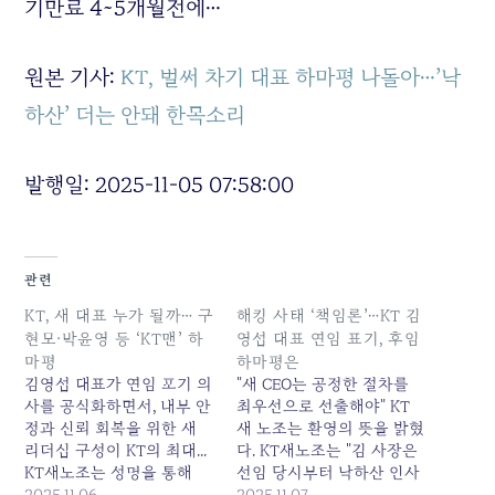
기만료 4~5개월전에…
원본 기사:
KT, 벌써 차기 대표 하마평 나돌아…’낙
하산’ 더는 안돼 한목소리
발행일: 2025-11-05 07:58:00
관련
KT, 새 대표 누가 될까… 구
해킹 사태 ‘책임론’…KT 김
현모·박윤영 등 ‘KT맨’ 하
영섭 대표 연임 표기, 후임
마평
하마평은
김영섭 대표가 연임 포기 의
"새 CEO는 공정한 절차를
사를 공식화하면서, 내부 안
최우선으로 선출해야" KT
정과 신뢰 회복을 위한 새
새 노조는 환영의 뜻을 밝혔
리더십 구성이 KT의 최대...
다. KT새노조는 "김 사장은
KT새노조는 성명을 통해
선임 당시부터 낙하산 인사
"김 대표의 퇴진은 시작일
2025.11.06
이자 통신 비전문가라는 꼬
2025.11.07