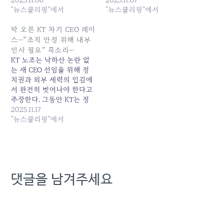
뿐, 공은 이제 이사회로 넘
"뉴스클리핑"에서
리표를 달고 출발했지만,
"뉴스클리핑"에서
어갔다"며 "차기 CEO는 정
KT 경영 공백 사태를 수습
치권... 원본 기사: KT, 새 대
하고... 원본 기사: 해킹 사태
막 오른 KT 차기 CEO 레이
표 누가 될까… 구현모·박윤
'책임론'...KT 김영섭 대표 연
스…“조직 안정 위해 내부
영 등 'KT맨' 하마평 발행일:
임 표기, 후임 하마평은 발
인사 필요” 목소리…
2025-11-06 04:36:00
행일: 2025-11-07 07:56:00
KT 노조는 낙하산 논란 없
는 새 CEO 선임을 위해 정
치권과 외부 세력의 입김에
서 완전히 벗어나야 한다고
주장한다. 그동안 KT는 정
권 교체시기마다 반복된 인
2025.11.17
사 논란으로 홍역을 겪었다.
"뉴스클리핑"에서
직전 KT 대표 선임 과정에
서도... 원본 기사: 막 오른
KT 차기 CEO 레이스…“조
직 안정 위해 내부 인사 필
요” 목소리... 발행일: 2025-
댓글을 남겨주세요
11-17 09:04:00