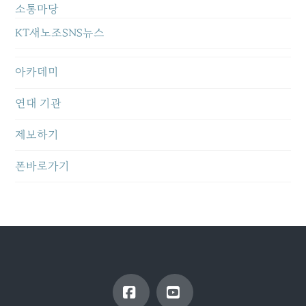
소통마당
KT새노조SNS뉴스
아카데미
연대 기관
제보하기
폰바로가기