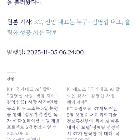
을 불러왔다….
원본 기사:
KT, 신임 대표는 누구…김영섭 대표, 슬
림화 성공·AI는 답보
발행일: 2025-11-05 06:24:00
관련
KT ‘국가대표 AI’ 탈락…
KT새노조 “국가대표 AI 탈
“김영섭 사장, 책임 져야”
락은 참사… 김영섭 사장
김영섭 KT 사장 사진=연합
책임져야”
뉴스 KT새노조는 5일 논평
KT 직원조직 'KT새노조'는
을 통해 “정부가 추진한 독
5일 성명을 내고 과학기술
자 AI 파운데이션 모델 개발
정보통신부의 '독자 AI 파운
프로젝트 5개 컨소시엄 선
데이션 모델' 정예팀 선정에
정에서 KT가 단 한 곳에도
2025.08.05
서 KT가 탈락한 데 대해 "국
이름을 올리지 못했다”며
"뉴스클리핑"에서
가대표 통신사를 자처해 온
2025.08.05