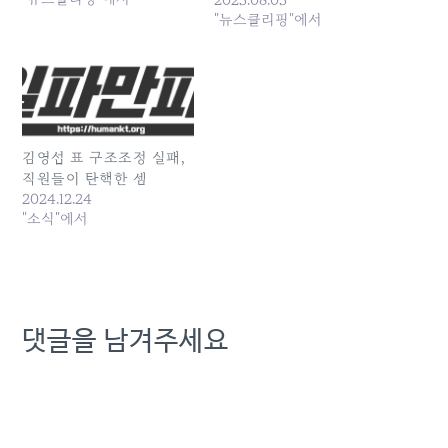
“소위 국가대표 AI 사업에
KT가 믿을 수 없는 결과를
"뉴스클리핑"에서
서... 원본 기사: KT ‘국가대
얻었다"며 김영섭 대표이
표 AI’ 탈락… “김영섭 사장,
사... 원본 기사: KT새노조
책임 져야” 발행일: 2025-
"국가대표 AI 탈락은 참사…
08-05 00:38:00
김영섭 사장 책임져야" 발행
일: 2025-08-05 01:04:00
김영섭 표 구조조정 실패,
직원들이 탄핵한 셈
2024.12.24
"소식"에서
댓글을 남겨주세요