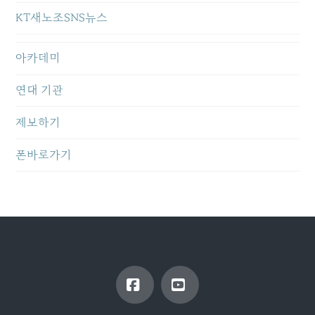
KT새노조SNS뉴스
아카데미
연대 기관
제보하기
폰바로가기