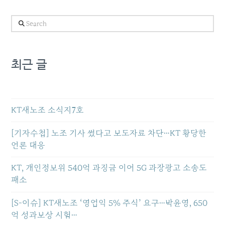
Search
최근 글
KT새노조 소식지7호
[기자수첩] 노조 기사 썼다고 보도자료 차단…KT 황당한
언론 대응
KT, 개인정보위 540억 과징금 이어 5G 과장광고 소송도
패소
[S-이슈] KT새노조 ‘영업익 5% 주식’ 요구…박윤영, 650
억 성과보상 시험…