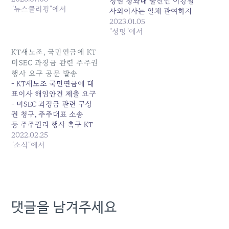
정권 청와대 출신인 이강철
"뉴스클리핑"에서
사외이사는 일체 관여하지
않았고, 따라서 공정한 심사
2023.01.05
였다는 식의 보도가 연이어
"성명"에서
나오고 있다. 또한 그 연장
에서 국민연금이 KT 후보
KT새노조, 국민연금에 KT
선정 절차에 과도한 개입을
미SEC 과징금 관련 주주권
하고 있다는 비판이 쏟아지
행사 요구 공문 발송
고 있다. 이강철 사외이사
- KT새노조 국민연금에 대
관련 보도는 이강철 이사가
표이사 해임안건 제출 요구
사임의사를 진작에…
- 미SEC 과징금 관련 구상
권 청구, 주주대표 소송
등 주주권리 행사 촉구 KT
새노조는 2월 22일 국민연
2022.02.25
금공단에 공문을 보내고, 미
"소식"에서
SEC KT과징금 부과와 관련
해 주주권 행사를 요구했습
니다. <공문 전문> 1. 귀 기
관의 발전을 기원합니다. 2.
지난 주 미SEC는 KT에 해외
댓글을 남겨주세요
부패방지법위반과 회계부
정 등으로 630만 달러의 과
징금을 부과했습니다. 이는