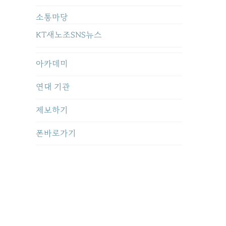
소통마당
KT새노조SNS뉴스
아카데미
연대 기관
제보하기
폰바로가기