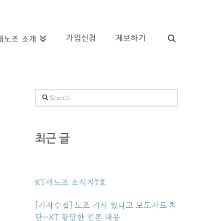
가입신청
제보하기
새노조 소개
Search
최근 글
KT새노조 소식지7호
[기자수첩] 노조 기사 썼다고 보도자료 차
단…KT 황당한 언론 대응