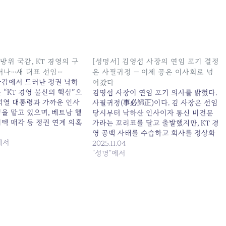
방위 국감, KT 경영의 구
[성명서] 김영섭 사장의 연임 포기 결정
러나…새 대표 선임…
은 사필귀정 — 이제 공은 이사회로 넘
국감에서 드러난 정권 낙하
어갔다
 “KT 경영 불신의 핵심”으
김영섭 사장이 연임 포기 의사를 밝혔다.
윤석열 대통령과 가까운 인사
사필귀정(事必歸正)이다. 김 사장은 선임
을 맡고 있으며, 베트남 헬
당시부터 낙하산 인사이자 통신 비전문
텍 매각 등 정권 연계 의혹
가라는 꼬리표를 달고 출발했지만, KT 경
 원본 기사: KT새노조 “과
영 공백 사태를 수습하고 회사를 정상화
T 경영의 구조적 문제 드러
에서
할 것이라는 최소한의 기대는 있었다. 그
2025.11.04
.. 발행일: 2025-10-22
러나 불과 3년도 되지 않은 임기 동안 KT
"성명"에서
는 대규모 구조조정, 잇따른 직원 사망 사
건, 대규모 해킹 사태, 계열사 헐값 매각,
MS와의…