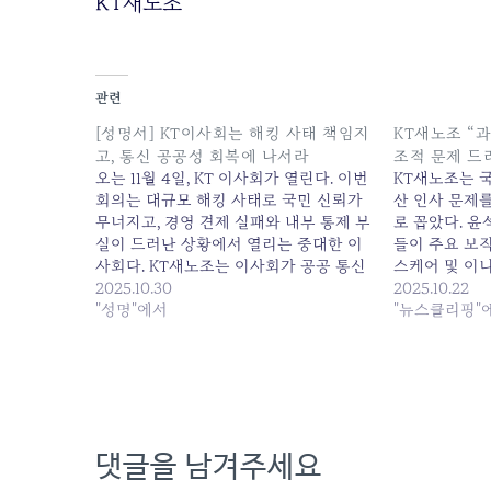
KT새노조
관련
[성명서] KT이사회는 해킹 사태 책임지
KT새노조 “과
고, 통신 공공성 회복에 나서라
조적 문제 드
오는 11월 4일, KT 이사회가 열린다. 이번
KT새노조는 
회의는 대규모 해킹 사태로 국민 신뢰가
산 인사 문제를
무너지고, 경영 견제 실패와 내부 통제 부
로 꼽았다. 
실이 드러난 상황에서 열리는 중대한 이
들이 주요 보직
사회다. KT새노조는 이사회가 공공 통신
스케어 및 이니
기업으로서의 책임을 다하기 위해 다음
2025.10.30
도 해명돼야...
2025.10.22
과 같은 조치를 즉시 이행할 것을 요구한
"성명"에서
방위 국감, K
"뉴스클리핑"
다. 1. 해킹 사태 수습을 위한 선제적 보상
나…새 대표 선임.
안 마련 및 보안·통신 투자…
01:50:00
댓글을 남겨주세요