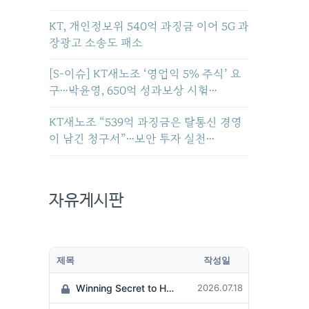
KT, 개인정보위 540억 과징금 이어 5G 과
장광고 소송도 패소
[S-이슈] KT새노조 ‘영업익 5% 주식’ 요
구…박윤영, 650억 성과보상 시험…
KT새노조 “539억 과징금은 탈통신 경영
이 남긴 청구서”…보안 투자 실천…
자유게시판
제목
작성일
Winning Secret to Hit the Jackpot!
2026.07.18