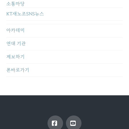
소통마당
KT새노조SNS뉴스
아카데미
연대 기관
제보하기
폰바로가기