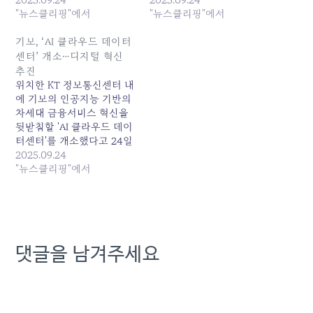
센터구축에 참여한 협력사
"뉴스클리핑"에서
여한 협력사 임직원 등 30
"뉴스클리핑"에서
임직원 등 30여 명이... 원본
여명이 참석했으며 센터...
기사: 기보, ‘AI 클라우드 데
원본 기사: 기보, AI 클라우
기보, ‘AI 클라우드 데이터
이터센터’ 개소…디지털 혁
드 데이터센터 개소…"AI 전
센터’ 개소…디지털 혁신
신 본격 추진 발행일: 2025-
환·디지털 혁신 강화" 발행
추진
09-24 01:56:00
일: 2025-09-24 07:26:00
위치한 KT 정보통신센터 내
에 기보의 인공지능 기반의
차세대 금융서비스 혁신을
뒷받침할 'AI 클라우드 데이
터센터'를 개소했다고 24일
밝혔다. 김종호 기보 이사장
2025.09.24
(오른쪽에서 네번째)과 유
"뉴스클리핑"에서
왕희 기보 노조위원장... 원
본 기사: 기보, 'AI 클라우드
데이터센터' 개소…디지털
혁신 추진 발행일: 2025-
09-24 04:54:00
댓글을 남겨주세요