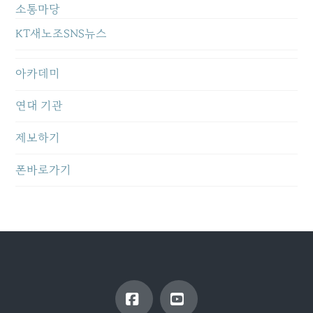
소통마당
KT새노조SNS뉴스
아카데미
연대 기관
제보하기
폰바로가기