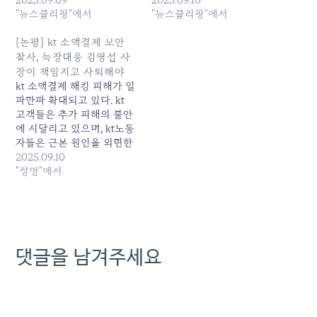
취약성을 드러내고 있다"며
"뉴스클리핑"에서
계의 심각한 취약성을 드러
"뉴스클리핑"에서
"국민의 생명과 재산을 지켜
내고 있다"고 꼬집었다. 노
야... 원본 기사: KT, KISA에
조는... 원본 기사: 'KT 무단
[논평] kt 소액결제 보안
소액결제 관련 사이버 침해
소액결제' 피해 확산세… '불
참사, 늑장대응 김영섭 사
신고…경찰ㆍ과기부는 현장
법 기지국' 활용 정황도 발
장이 책임지고 사퇴해야
조사 발행일: 2025-09-09
행일: 2025-09-10
kt 소액결제 해킹 피해가 일
05:02:00
08:00:00
파만파 확대되고 있다. kt
고객들은 추가 피해의 불안
에 시달리고 있으며, kt노동
자들은 근본 원인을 외면한
경영진의 잘못으로 비난의
2025.09.10
화살을 감당해야 하는 처지
"성명"에서
에 내몰렸다. 이번 보안 사
태는 사전에 허술하게 관리
되던 보안의 문제, 사건을
축소, 은폐하려던 경영진의
초기대응 문제 등이 빚어낸
댓글을 남겨주세요
총체적 참사이다. 첫째, 현
재 기지국을 이용한 해킹이
유력하게…