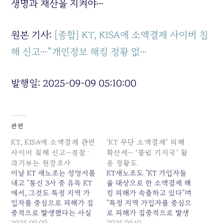
생명과 재산을 지켜야…
원본 기사:
[종합] KT, KISA에 소액결제 사이버 침
해 신고…”개인정보 해킹 정황 없…
발행일: 2025-09-09 05:10:00
관련
KT, KISA에 소액결제 관련
‘KT 무단 소액결제’ 피해
사이버 침해 신고…경찰ㆍ
확산세… ‘불법 기지국’ 활
과기부는 현장조사
용 정황도
이날 KT 새노조는 성명서를
KT새노조도 "KT 가입자들
내고 "통신 3사 중 유독 KT
을 대상으로 한 소액결제 해
에서, 그것도 특정 지역 가
킹 피해가 속출하고 있다"며
입자를 중심으로 피해가 집
"특정 지역 가입자를 중심으
중적으로 발생했다는 사실
로 피해가 집중적으로 발생
은 KT 보안 체계의 심각한
2025.09.09
했다는 사실은 KT 보안 체
2025.09.10