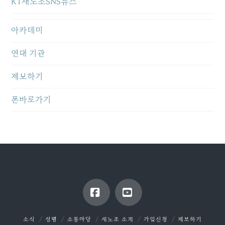
KT새노조SNS뉴스
아카데미
연대 기관
제보하기
폰바로가기
Facebook
YouTube
소식
성명
소통마당
새노조 소개
가입신청
제보하기