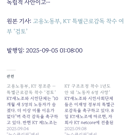
독립적 사안이고…
원본 기사:
고용노동부, KT 특별근로감독 착수 여
부 ‘검토’
발행일: 2025-09-05 01:08:00
관련
고용노동부, KT 정조준 …
KT 구조조정 착수 1년도
특별근로감독 착수 ‘검토’
안 돼 ‘노동자 6명 사망’
KT새노조와 시민단체는 "10
KT새노조와 시민사회단체
개월 새 5명의 노동자가 숨
들은 이재명 정부의 특별근
졌다. 더 이상 미룰 이유가
로감독을 촉구하고 있다. 8
없다"며 즉각 감독을 촉구하
일 KT새노조에 따르면, 자
고 있다. 반면 KT 제1노조는
회사 KT netcore에 전출된
"고인의 죽음을 정치적으로
2025.09.04
50대 노동자가 지난달 17일
2025.09.08
악용하는 선동"이라고 맞서
"뉴스클리핑"에서
심정지로 사망했다. KT
"뉴스클리핑"에서