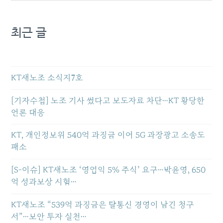
최근 글
KT새노조 소식지7호
[기자수첩] 노조 기사 썼다고 보도자료 차단…KT 황당한
언론 대응
KT, 개인정보위 540억 과징금 이어 5G 과장광고 소송도
패소
[S-이슈] KT새노조 ‘영업익 5% 주식’ 요구…박윤영, 650
억 성과보상 시험…
KT새노조 “539억 과징금은 탈통신 경영이 남긴 청구
서”…보안 투자 실천…