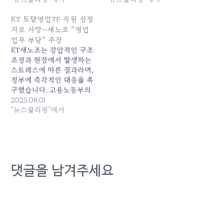
며 감독 필요성 자체를... 원
netcore는 지난 1월 출범한
본 기사: 고용노동부, KT 정
기술 전문... 원본 기사: KT
KT 토탈영업TF 직원 심정
조준 ...특별근로감독 착수
구조조정 착수 1년도 안 돼
지로 사망…새노조 “영업
'검토' 발행일: 2025-09-04
'노동자 6명 사망' 발행일:
업무 부담” 주장
23:00:00
2025-09-08 10:30:00
KT새노조는 강압적인 구조
조정과 현장에서 발생하는
스트레스에 따른 결과라며,
정부에 즉각적인 대응을 촉
구했습니다. 고용노동부의
특별근로감독 시행이 이뤄
2025.08.01
져야 한다는 주장입니다.
"뉴스클리핑"에서
KT새노조는 1일 성명서를...
원본 기사: KT 토탈영업TF
직원 심정지로 사망…새노
조 "영업업무 부담" 주장 발
행일: 2025-08-01
댓글을 남겨주세요
04:36:00