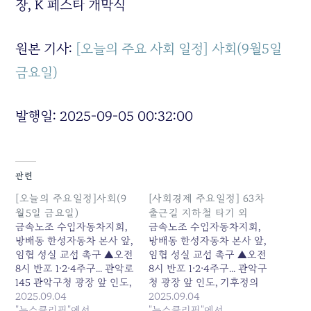
장, K 페스타 개막식
원본 기사:
[오늘의 주요 사회 일정] 사회(9월5일
금요일)
발행일: 2025-09-05 00:32:00
관련
[오늘의 주요일정]사회(9
[사회경제 주요일정] 63차
월5일 금요일)
출근길 지하철 타기 외
금속노조 수입자동차지회,
금속노조 수입자동차지회,
방배동 한성자동차 본사 앞,
방배동 한성자동차 본사 앞,
임협 성실 교섭 촉구 ▲오전
임협 성실 교섭 촉구 ▲오전
8시 반포 1·2·4주구... 관악로
8시 반포 1·2·4주구... 관악구
145 관악구청 광장 앞 인도,
청 광장 앞 인도, 기후정의
기후정의행진 관악구 홍보
2025.09.04
행진 관악구 홍보 ▲오후 7
2025.09.04
▲오후 7시 KT, 세종대로 광
"뉴스클리핑"에서
시 KT, 세종대로 광화문광
"뉴스클리핑"에서