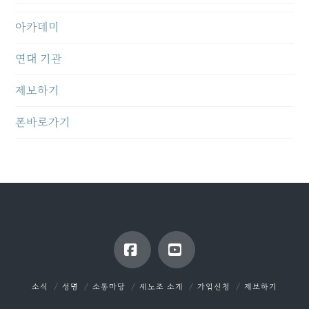
아카데미
연대 기관
제보하기
폰바로가기
Facebook
YouTube
소식
성명
소통마당
새노조 소개
가입신청
제보하기