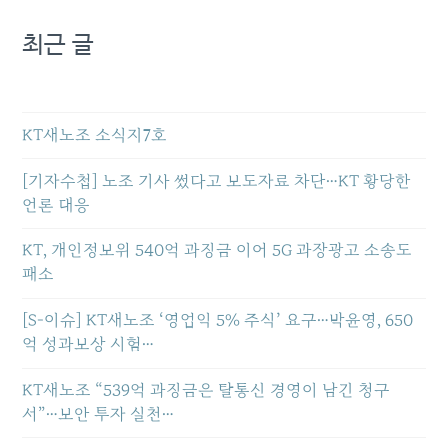
최근 글
KT새노조 소식지7호
[기자수첩] 노조 기사 썼다고 보도자료 차단…KT 황당한
언론 대응
KT, 개인정보위 540억 과징금 이어 5G 과장광고 소송도
패소
[S-이슈] KT새노조 ‘영업익 5% 주식’ 요구…박윤영, 650
억 성과보상 시험…
KT새노조 “539억 과징금은 탈통신 경영이 남긴 청구
서”…보안 투자 실천…