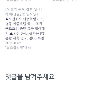
화문광장, K 페스타 개막식
장, K 페스타 개막식 원본
원본 기사: [오늘의 주요일
기사: [사회경제 주요일정]
[오늘의 주요 정치 일정]
정]사회(9월5일 금요일) 발
63차 출근길 지하철 타기
사회(11월2일 일요일)
행일: 2025-09-04
외 발행일: 2025-09-04
▲오전 0시 세종호텔노조,
21:00:00
22:52:00
명동 세종호텔 앞, 노조원
구조조정 중단 촉구 철야대
기 ▲오전 0시... 광화문 KT
본관 서측 인도, 김00 특검
규탄 집회 및 대기 ▲오전 8
2025.11.02
시 신자유연대, 서초동 대법
"뉴스클리핑"에서
원·대검찰청 주변 인도... 원
본 기사: [오늘의 주요 정치
일정] 사회(11월2일 일요일)
발행일: 2025-11-02
00:42:00
댓글을 남겨주세요