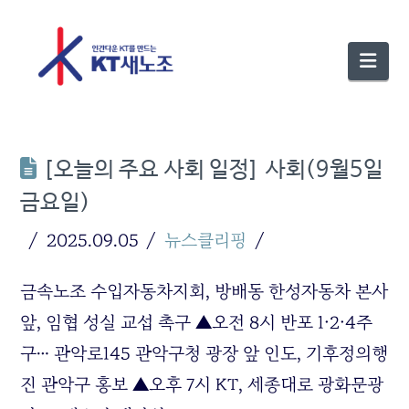
Nav
[오늘의 주요 사회 일정] 사회(9월5일
금요일)
2025.09.05
뉴스클리핑
금속노조 수입자동차지회, 방배동 한성자동차 본사
앞, 임협 성실 교섭 촉구 ▲오전 8시 반포 1·2·4주
구… 관악로145 관악구청 광장 앞 인도, 기후정의행
진 관악구 홍보 ▲오후 7시 KT, 세종대로 광화문광