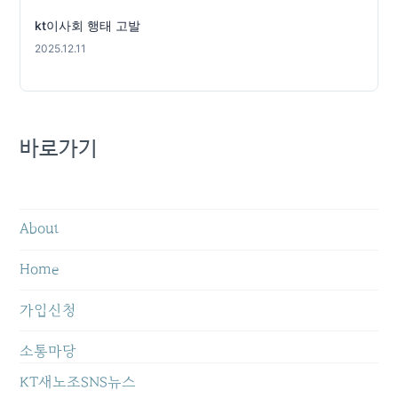
kt이사회 행태 고발
2025.12.11
바로가기
About
Home
가입신청
소통마당
KT새노조SNS뉴스