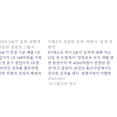
025년 2분기 실적, 외형적
이통3사, 엇갈린 실적…하반기 ‘본격 전
가능한 성장의 그림자
면전’
 2분기 연결 기준 매출 7조
KT새노조 역시 2분기 실적에 대해 지난
영업이익 1조 148억원을 기록
13일 낸 논평에서 "강북본부 부지 개발 관
 첫 분기 영업이익 1조원
련 분양이익 약 4000억원이 반영된 결
비적인 성과를 발표하였
과"라고 짚었다. 본업인 통신사업에서도
이러한 외형적 성과의 배경과
견조한 실적을 냈다. 경쟁사에서 이탈한
겨진 우려 사항들을 면밀히
가입자... 원본 기사: 이통3사, 엇갈린 실
2025.08.17
다. 1. ‘역대 최대’ 실적
적…하반기 '본격 전면전' 발행일: 2025-
"뉴스클리핑"에서
: 일회성 이익과 비용 효율
08-17 21:30:00
 2025년 2분기…