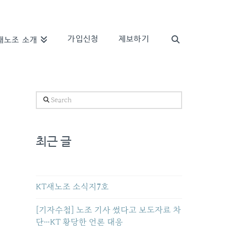
가입신청
제보하기
새노조 소개
Search
최근 글
KT새노조 소식지7호
[기자수첩] 노조 기사 썼다고 보도자료 차
단…KT 황당한 언론 대응