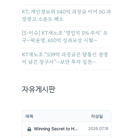
KT, 개인정보위 540억 과징금 이어 5G 과
장광고 소송도 패소
[S-이슈] KT새노조 ‘영업익 5% 주식’ 요
구…박윤영, 650억 성과보상 시험…
KT새노조 “539억 과징금은 탈통신 경영
이 남긴 청구서”…보안 투자 실천…
자유게시판
제목
작성일
Winning Secret to Hit the Jackpot!
2026.07.18