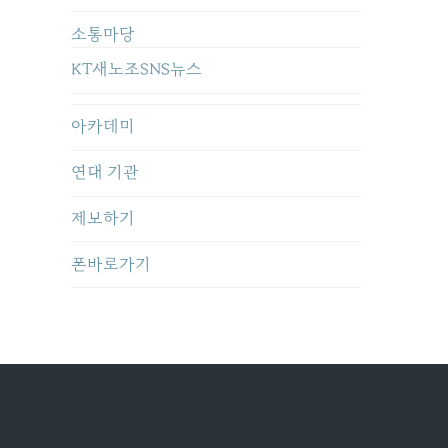
소통마당
KT새노조SNS뉴스
아카데미
연대 기관
제보하기
폰바로가기