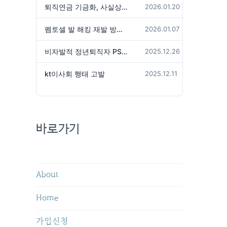
퇴직연금 기금화, 사실상 국가가 관리하겠다는 것인가?
2026.01.20
펨토셀 발 해킹 재발 방지 위해서는
2026.01.07
비자발적 정년퇴직자 PS성과급 미지급은 임금체불 아닌가?
2025.12.26
kt이사회 행태 고발
2025.12.11
바로가기
About
Home
가입신청