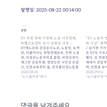
발행일: 2025-08-22 00:14:00
관련
KT 직원 연쇄 사망에 노동·시민단체,
“KT 노동자 
특별근로감독 실시·김영섭 사장 …
화 시급” 대
KT새노조와 공공운수노조, 노동당, 녹색
/ 남기현 기자
당, 더불어사는 희망연대본부, 민변 노동
은 KT의 구
위, 비정규노동자의집 꿀잠, 비정규직이
뤘다. 김 위원
제그만 공동투쟁, 생명안전 시민넷 손잡
제에서 강압적
고, 인권교육센터 들, 전국불안정노동철
며, 안창용 
폐연대... 원본 기사: KT 직원 연쇄 사망에
2025.08.20
모멸감을 주는..
2025.09.02
노동·시민단체, 특별근로감독 실시·김영
"뉴스클리핑"에서
연쇄 사망 사태.
"뉴스클리핑"
섭 사장 ... 발행일: 2025-08-20
촉구 기자회견 열
04:54:00
13:20:00
댓글을 남겨주세요