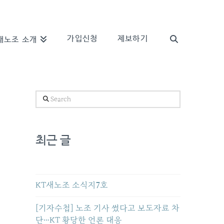
가입신청
제보하기
새노조 소개
Search
최근 글
KT새노조 소식지7호
[기자수첩] 노조 기사 썼다고 보도자료 차
단…KT 황당한 언론 대응