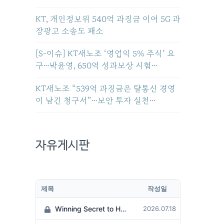
KT, 개인정보위 540억 과징금 이어 5G 과
장광고 소송도 패소
[S-이슈] KT새노조 ‘영업익 5% 주식’ 요
구…박윤영, 650억 성과보상 시험…
KT새노조 “539억 과징금은 탈통신 경영
이 남긴 청구서”…보안 투자 실천…
자유게시판
제목
작성일
Winning Secret to Hit the Jackpot!
2026.07.18