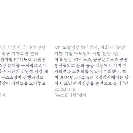
연쇄 사망 사태… KT 정상
KT ‘토탈영업 TF’ 해체, 이훈기 “늦었
책 촉구 기자회견 열려
지만 다행”…노동자 사망 논란 1년…
 김미영 KT새노조 위원장
이 의원은 KT새노조, 공공운수노조 방송
조조정 문제를 구체적으로 다
통신협의회 등과 공동 대응에 나서며 기
장은 지난해 김영섭 사장 체
자회견과 토론회를 잇달아 개최했다. 특
 구조조정이 진행되었으
히 2024년과 2025년 국정감사에서는 당
부사장이 직원들을 모아놓고
시 대표였던 김영섭을 증인으로 불러 "연
. 원본 기사: "KT 노동자
쇄 사망 사건에 대한... 원본 기사: KT '토
2026.04.16
.. KT 정상화 시급" 대책
에서
탈영업 TF' 해체, 이훈기 "늦었지만 다
"뉴스클리핑"에서
려 발행일: 2025-09-02
행"...노동자 사망 논란 1년... 발행일:
2026-04-16 21:48:00