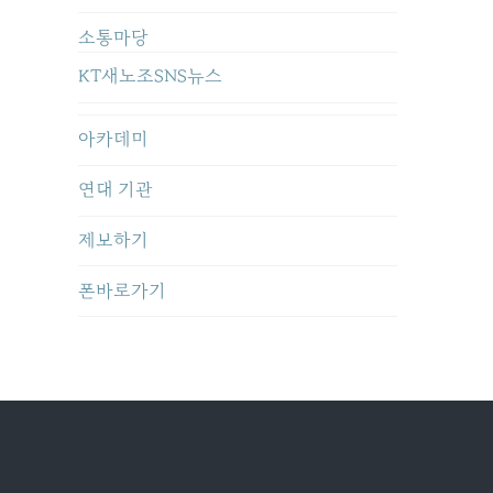
소통마당
KT새노조SNS뉴스
아카데미
연대 기관
제보하기
폰바로가기