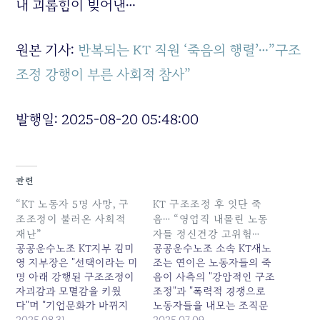
내 괴롭힘이 빚어낸…
원본 기사:
반복되는 KT 직원 ‘죽음의 행렬’…”구조
조정 강행이 부른 사회적 참사”
발행일: 2025-08-20 05:48:00
관련
“KT 노동자 5명 사망, 구
KT 구조조정 후 잇단 죽
조조정이 불러온 사회적
음… “영업직 내몰린 노동
재난”
자들 정신건강 고위험…
공공운수노조 KT지부 김미
공공운수노조 소속 KT새노
영 지부장은 "선택이라는 미
조는 연이은 노동자들의 죽
명 아래 강행된 구조조정이
음이 사측의 "강압적인 구조
자괴감과 모멸감을 키웠
조정"과 "폭력적 경쟁으로
다"며 "기업문화가 바뀌지
노동자들을 내모는 조직문
않는 한 죽음의 행렬은 멈추
2025.08.31
화"에서 비롯된 "구조적 참
2025.07.09