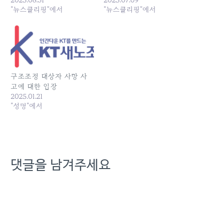
지 않는다"고 했다. LG헬로
"뉴스클리핑"에서
사"라면서, 9일 오전 국회
"뉴스클리핑"에서
비전 신지은 지부장도 "AI
의원회관에서 기자간담회
도입을... 원본 기사: "KT 노
를... 원본 기사: KT 구조조
동자 5명 사망, 구조조정이
정 후 잇단 죽음... "영업직
불러온 사회적 재난" 발행
내몰린 노동자들 정신건강
일: 2025-08-31 03:10:00
고위험... 발행일: 2025-07-
09 05:06:00
구조조정 대상자 사망 사
고에 대한 입장
2025.01.21
"성명"에서
댓글을 남겨주세요