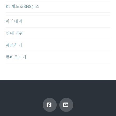
KT새노조SNS뉴스
아카데미
연대 기관
제보하기
폰바로가기