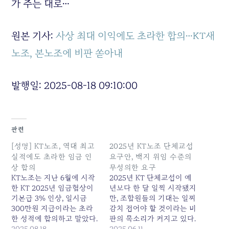
가 주는 대로…
원본 기사:
사상 최대 이익에도 초라한 합의…KT새
노조, 본노조에 비판 쏟아내
발행일: 2025-08-18 09:10:00
관련
[성명] KT노조, 역대 최고
2025년 KT노조 단체교섭
실적에도 초라한 임금 인
요구안, 백지 위임 수준의
상 합의
무성의한 요구
KT노조는 지난 6월에 시작
2025년 KT 단체교섭이 예
한 KT 2025년 임금협상이
년보다 한 달 일찍 시작됐지
기본급 3% 인상, 일시금
만, 조합원들의 기대는 일찌
300만원 지급이라는 초라
감치 접어야 할 것이라는 비
한 성적에 합의하고 말았다.
판의 목소리가 커지고 있다.
이번 합의로 LGU+ 와의 격
2025.08.18
사상 최대 실적을 달성했다
2025.06.11