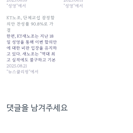
차가 더 벌어져 통신3사 중
"성명"에서
는 회사의 발표에도 불구하
"성명"에서
최하위에 고착화될 전망이
고, 1노조의 6.3%임금인상
다. KT는 부동산 개발 이익
요구안은 지난해 6.8%보다
KT노조, 단체교섭 잠정합
반영, 작년 대규모 구조조정
낮은 인상률을 제시하며 실
의안 찬성률 90.8%로 가
으로 인한 인건비 절감 등에
망감을 안겨주고 있다. 특
결
힘입어 2025년 2/4분기 사
히, 기본급과 동일하게 취급
한편, KT새노조는 지난 18
상최고의 영업이익을 올렸
되는 성과급을 기본급화하
일 성명을 통해 이번 합의안
으며, 김영섭 대표는 올…
자는 요구가 과연 조합원들
에 대한 비판 입장을 유지하
에게 어떤 실질적인 이익을
고 있다. 새노조는 "역대 최
가져다줄지에 대한…
고 실적에도 불구하고 기본
급 3% 인상, 일시금 300만
2025.08.21
원 지급이라는 초라한 성적
"뉴스클리핑"에서
에 불과하다"며 "LG유플러
스와의... 원본 기사: KT노조,
단체교섭 잠정합의안 찬성
률 90.8%로 가결 발행일:
2025-08-21 23:24:00
댓글을 남겨주세요