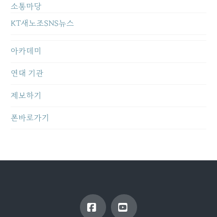
소통마당
KT새노조SNS뉴스
아카데미
연대 기관
제보하기
폰바로가기