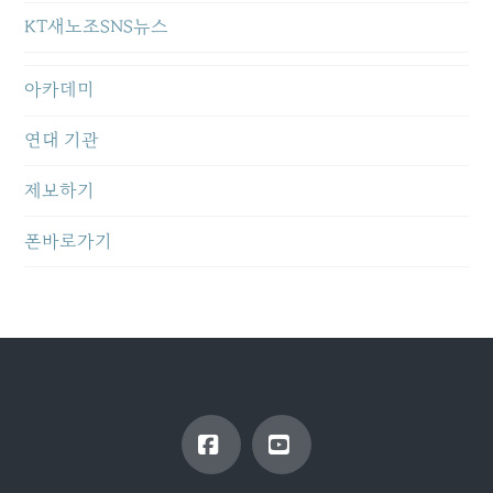
KT새노조SNS뉴스
아카데미
연대 기관
제보하기
폰바로가기