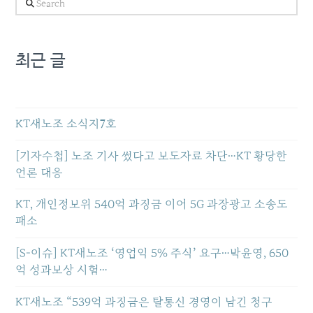
Search
최근 글
KT새노조 소식지7호
[기자수첩] 노조 기사 썼다고 보도자료 차단…KT 황당한
언론 대응
KT, 개인정보위 540억 과징금 이어 5G 과장광고 소송도
패소
[S-이슈] KT새노조 ‘영업익 5% 주식’ 요구…박윤영, 650
억 성과보상 시험…
KT새노조 “539억 과징금은 탈통신 경영이 남긴 청구