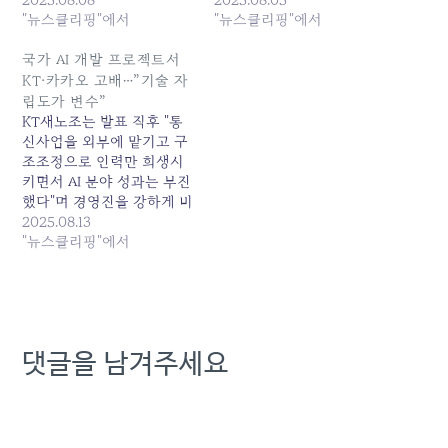
집중했음에도 정부가 선정
"뉴스클리핑"에서
공개 사과와 책임 있는 거취
"뉴스클리핑"에서
하는 독자 AI 파운데이션...
표명을 요구했다. 노조는...
원본 기사: 카카오·KT, '국가
원본 기사: KT, 'K-AI 국가대
국가 AI 개발 프로젝트서
대표 AI' 탈락…글로벌 빅테
표' 탈락…속빈 AI 전환 전략
KT·카카오 고배…”기술 자
크에 의존하다 낭패 발행일:
민낯 드러났다 발행일:
립도가 변수”
2025-08-08 02:00:00
2025-08-05 02:36:00
KT새노조는 발표 직후 "통
신사업을 외부에 맡기고 구
조조정으로 인력만 희생시
키면서 AI 분야 성과는 부진
했다"며 경영진을 강하게 비
판했다. 다만 KT의 AI 시장
2025.08.13
경쟁력 자체가 꺾였다고 보
"뉴스클리핑"에서
긴 어렵다는 시각도 존재한
다.... 원본 기사: 국가 AI 개
발 프로젝트서 KT·카카오
고배…"기술 자립도가 변수"
발행일: 2025-08-13
댓글을 남겨주세요
01:50:00