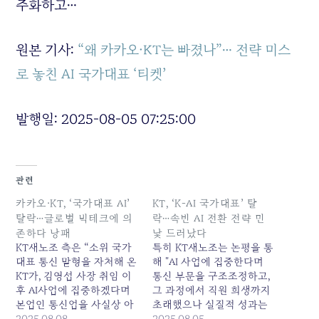
주화하고…
원본 기사:
“왜 카카오·KT는 빠졌나”… 전략 미스
로 놓친 AI 국가대표 ‘티켓’
발행일: 2025-08-05 07:25:00
관련
카카오·KT, ‘국가대표 AI’
KT, ‘K-AI 국가대표’ 탈
탈락…글로벌 빅테크에 의
락…속빈 AI 전환 전략 민
존하다 낭패
낯 드러났다
KT새노조 측은 “소위 국가
특히 KT새노조는 논평을 통
대표 통신 맏형을 자처해 온
해 "AI 사업에 집중한다며
KT가, 김영섭 사장 취임 이
통신 부문을 구조조정하고,
후 AI사업에 집중하겠다며
그 과정에서 직원 희생까지
본업인 통신업을 사실상 아
초래했으나 실질적 성과는
웃소싱해 가면서 AI사업에
2025.08.08
전무했다"며 김영섭 대표의
2025.08.05