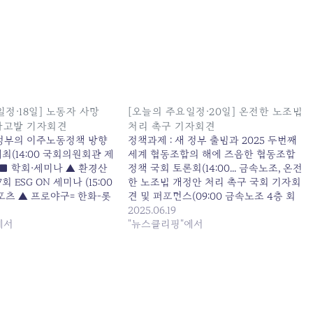
정·18일] 노동자 사망
[오늘의 주요일정·20일] 온전한 노조법
형사고발 기자회견
처리 촉구 기자회견
 정부의 이주노동정책 방향
정책과제 : 새 정부 출범과 2025 두번째
최(14:00 국회의원회관 제
세계 협동조합의 해에 즈음한 협동조합
■ 학회·세미나 ▲ 환경산
정책 국회 토론회(14:00... 금속노조, 온전
회 ESG ON 세미나 (15:00
한 노조법 개정안 처리 촉구 국회 기자회
포츠 ▲ 프로야구= 한화-롯
견 및 퍼포먼스(09:00 금속노조 4층 회
IA... 원본 기사: [오늘의 주
의실)... 원본 기사: [오늘의 주요일정·20
2025.06.19
 노동자 사망 SPC 대표 형사
에서
일] 온전한 노조법 처리 촉구 기자회견
"뉴스클리핑"에서
행일: 2025-06-17
발행일: 2025-06-19 22:04:00