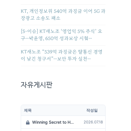
KT, 개인정보위 540억 과징금 이어 5G 과
장광고 소송도 패소
[S-이슈] KT새노조 ‘영업익 5% 주식’ 요
구…박윤영, 650억 성과보상 시험…
KT새노조 “539억 과징금은 탈통신 경영
이 남긴 청구서”…보안 투자 실천…
자유게시판
제목
작성일
Winning Secret to Hit the Jackpot!
2026.07.18