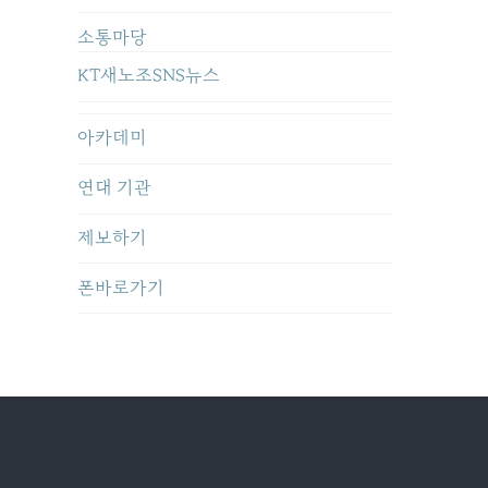
소통마당
KT새노조SNS뉴스
아카데미
연대 기관
제보하기
폰바로가기