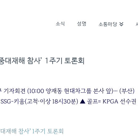
소식
성명
소통마당
‘중대재해 참사’ 1주기 토론회
자회견 (10:00 양재동 현대차그룹 본사 앞)… (부산)
) SSG-키움(고척·이상 18시30분) ▲ 골프= KPGA 선수권
중대재해 참사’ 1주기 토론회