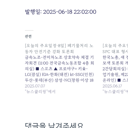
발행일: 2025-06-18 22:02:00
관련
[오늘의 주요일정·8일] 폐기물처리 노
[오늘의 주요일
동자 안전기준 강화 토론회
SPC 대표 
금속노조-전미차노조 상호약속 체결 기
한국노총, 새
자회견 (11:00 전국금속노동조합 4층 회
모색 토론회 개
의실) ■ 스포츠 ▲ 프로야구= 키움-
2간담회의실) 
LG(잠실) KIA-한화(대전) kt-SSG(인천)
업기술원, 제27
두산-롯데(부산) 삼성-NC(창원·이상 18
온라인) ■ 스
시30분) ▲ 배드민턴... 원본 기사: [오늘
2025.07.07
데(부산) kt-K
2025.06.17
의 주요일정·8일] 폐기물처리 노동자 안
"뉴스클리핑"에서
요일정·18일]
"뉴스클리핑"
전기준 강화 토론회 발행일: 2025-07-07
고발 기자회견 발
22:04:00
22:04:00
댓글을 남겨주세요