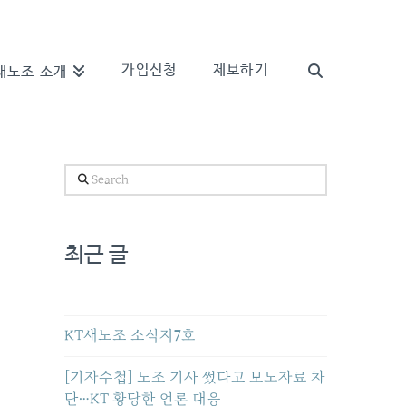
가입신청
제보하기
새노조 소개
Search
최근 글
KT새노조 소식지7호
[기자수첩] 노조 기사 썼다고 보도자료 차
단…KT 황당한 언론 대응