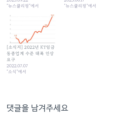
달 올해 임금 인상률을 두고
"뉴스클리핑"에서
화해 노사 리스크를 키우고
"뉴스클리핑"에서
KT와 이견이 이어지면서
이로 인해 기업들은 글로
'김영섭... 원본 기사: [노란
벌... 원본 기사: [기획]車·조
봉투법 영향권 통신3사]
선·반도체...산업계 '동시다
KT, 해묵은 노사갈등 재점
발' 노사갈등 경고등 발행
화 우려 발행일: 2025-09-
일: 2025-06-17 06:22:00
22 22:14:00
[소식지] 2022년 KT임금
동종업계 수준 대폭 인상
요구
2022.07.07
"소식"에서
댓글을 남겨주세요