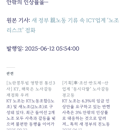
안팎의 인상률을…
원본 기사:
새 정부 親노동 기류 속 ICT업계 ‘노조
리스크’ 점화
발행일: 2025-06-12 05:54:00
관련
[노란봉투법 영향권 통신3
[기획]車·조선·반도체…산
사] KT, 해묵은 노사갈등
업계 ‘동시다발’ 노사갈등
재점화 우려
경고등
KT 노조는 KT노동조합(1노
KT 노조는 6.3%의 임금 인
조) 및 새노조(2노조)로 구
상안을 요구하고 있는 반면
성돼 있다. 최근 들어선 2개
사측은 3% 안팎의 인상률
노조 모두 사측과 갈등을 빚
로 대응하는 것으로 알려
으며 불편한 동행을 이어가
져... 특히 새 정부의 친노동
고 있다. 앞서 1노조는 지난
2025.09.22
정책이 노조의 협상력을 강
2025.06.17