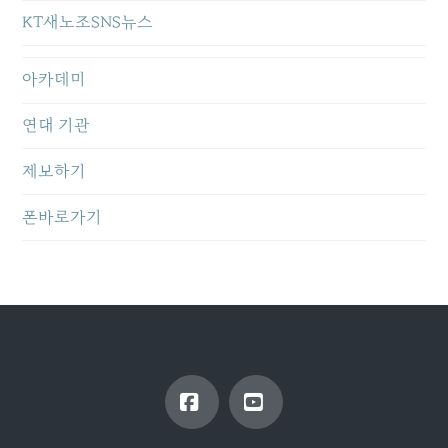
KT새노조SNS뉴스
아카데미
연대 기관
제보하기
폰바로가기