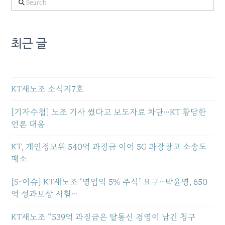
Search
최근 글
KT새노조 소식지7호
[기자수첩] 노조 기사 썼다고 보도자료 차단…KT 황당한
언론 대응
KT, 개인정보위 540억 과징금 이어 5G 과장광고 소송도
패소
[S-이슈] KT새노조 ‘영업익 5% 주식’ 요구…박윤영, 650
억 성과보상 시험…
KT새노조 “539억 과징금은 탈통신 경영이 남긴 청구