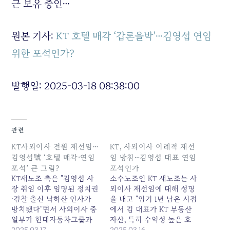
근 보유 중인…
원본 기사:
KT 호텔 매각 ‘갑론을박’…김영섭 연임
위한 포석인가?
발행일: 2025-03-18 08:38:00
관련
KT사외이사 전원 재선임…
KT, 사외이사 이례적 재선
김영섭號 ‘호텔 매각·연임
임 방침…김영섭 대표 연임
포석’ 큰 그림?
포석인가
KT새노조 측은 "김영섭 사
소수노조인 KT 새노조는 사
장 취임 이후 임명된 정치권
외이사 재선임에 대해 성명
·검찰 출신 낙하산 인사가
을 내고 "임기 1년 남은 시점
방치됐다"면서 사외이사 중
에서 김 대표가 KT 부동산
일부가 현대자동차그룹과
자산, 특히 수익성 높은 호
연관됐다며 관련해 이사회
2025.03.17
텔을 팔려는데도 이사회가
2025.03.16