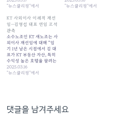
의 투명성을 확보해야 한다
"뉴스클리핑"에서
견제하지 않고 있다. 매각으
"뉴스클리핑"에서
고 촉구했다. 특히 재선임
로 인한 단기 수익 추구는...
된... 원본 기사: KT사외이사
원본 기사: KT, 사외이사 이
KT 사외이사 이례적 재선
전원 재선임...김영섭號 '호
례적 재선임 방침…김영섭
임…김영섭 대표 연임 포석
텔 매각·연임 포석' 큰 그림?
대표 연임 포석인가 발행일:
관측
발행일: 2025-03-17
2025-03-16 06:18:00
소수노조인 KT 새노조는 사
05:22:00
외이사 재선임에 대해 “임
기 1년 남은 시점에서 김 대
표가 KT 부동산 자산, 특히
수익성 높은 호텔을 팔려는
데도 이사회가 견제하지 않
2025.03.16
고 있다. 매각으로 인한 단
"뉴스클리핑"에서
기 수익 추구는 김영섭 사
장... 원본 기사: KT 사외이
사 이례적 재선임…김영섭
대표 연임 포석 관측 발행
일: 2025-03-16 00:50:00
댓글을 남겨주세요