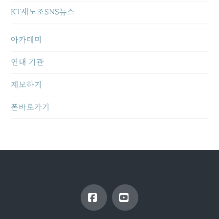
KT새노조SNS뉴스
아카데미
연대 기관
제보하기
폰바로가기