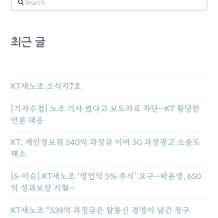
Search
최근 글
KT새노조 소식지7호
[기자수첩] 노조 기사 썼다고 보도자료 차단…KT 황당한
언론 대응
KT, 개인정보위 540억 과징금 이어 5G 과장광고 소송도
패소
[S-이슈] KT새노조 ‘영업익 5% 주식’ 요구…박윤영, 650
억 성과보상 시험…
KT새노조 “539억 과징금은 탈통신 경영이 남긴 청구