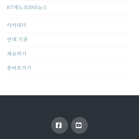
KT새노조SNS뉴스
아카데미
연대 기관
제보하기
폰바로가기