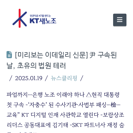
Nav
[미리보는 이데일리 신문]尹 구속된
날, 초유의 법원 테러
2025.01.19
뉴스클리핑
파업까지…은행 노조 이래야 하나 △현직 대통령
첫 구속 -‘자충수’ 된 수사기관·사법부 패싱…檢…
교육” KT 디지털 인재 사관학교 열린다 -보람상조
리더스 공동대표에 김기태 -SKT 파트너사 재정 숨