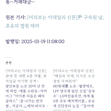
통…거래대금…
원본 기사:
[미리보는 이데일리 신문]尹 구속된 날,
초유의 법원 테러
발행일: 2025-01-19 11:08:00
관련
[미리보는 이데일리 신문]
[미리보는 이데일리 신문]
관세 못 내면 4중 처벌, 최
“배임죄 삭제, 이사진 소신
저임금 어기면 징역…
경영 지켜줘야”
방산부문 노조 30여 년 만
HD현대重 노조 -엘앤에프,
에 파업 -애플 보란듯…저커
LFP 양극재 법인 신설 ‘승부
버그 “아이폰 다음은 메타
수’ -LS마린솔루션, 세계 톱
글라스” -잘 나가는 한국
5위 규모 해저케이블... 로슈
쌀... 키운다 △제약·바이오 -
새 진단장비 눈길 -“동아에
새 정부 출범 후 7곳 예심청
2025.08.04
스티 신약 개발 총력…3세대
2025.06.30