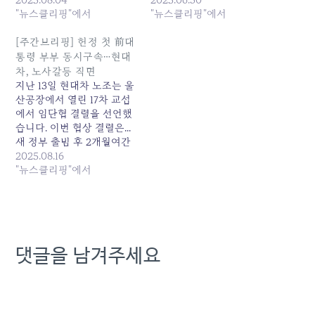
구…바이오기업 코스닥 상
"뉴스클리핑"에서
ADC 기술로 승부” -라이넥
"뉴스클리핑"에서
장 러시 -“빅파마가 원하
中 본토 출격에... 원본 기사:
는... 원본 기사: [미리보는
[미리보는 이데일리 신문]
[주간브리핑] 헌정 첫 前대
이데일리 신문]관세 못 내면
"배임죄 삭제, 이사진 소신
통령 부부 동시구속…현대
4중 처벌, 최저임금 어기면
경영 지켜줘야" 발행일:
차, 노사갈등 직면
징역... 발행일: 2025-08-04
2025-06-30 10:54:00
지난 13일 현대차 노조는 울
12:01:00
산공장에서 열린 17차 교섭
에서 임단협 결렬을 선언했
습니다. 이번 협상 결렬은...
새 정부 출범 후 2개월여간
밀린 금융당국 수장 인선이
2025.08.16
마무리 되면서 금융당국 내
"뉴스클리핑"에서
부 인사와 미뤄왔던... 원본
기사: [주간브리핑] 헌정 첫
前대통령 부부 동시구속…
현대차, 노사갈등 직면 발행
일: 2025-08-16 23:00:00
댓글을 남겨주세요