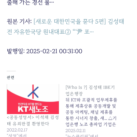
출해 가는 경선 룰…
원본 기사:
[새로운 대한민국을 묻다 5편] 김성태
전 자유한국당 원내대표② “‘尹 포…
발행일: 2025-02-21 00:31:00
관련
[Who Is ?] 김성태 IBK기
업은행장
뒤 KT와 포괄적 업무제휴를
통해 제휴상품 공동개발 및
공동 마케팅, 채널 제휴를
<공동성명서> 이석채 김성
통한 시너지 창출, 새... △기
태 유죄판결 환영한다
업은행 노조 총파업 기업은
2022.02.17
행 노동조합이 차별 임금 철
2025.02.11
"성명"에서
폐와 체불 임금 지급을 이유
"뉴스클리핑"에서