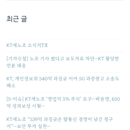
최근 글
KT새노조 소식지7호
[기자수첩] 노조 기사 썼다고 보도자료 차단…KT 황당한
언론 대응
KT, 개인정보위 540억 과징금 이어 5G 과장광고 소송도
패소
[S-이슈] KT새노조 ‘영업익 5% 주식’ 요구…박윤영, 650
억 성과보상 시험…
KT새노조 “539억 과징금은 탈통신 경영이 남긴 청구
서”…보안 투자 실천…