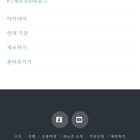
KT새노조SNS뉴스
아카데미
연대 기관
제보하기
폰바로가기
Facebook
YouTube
소식
성명
소통마당
새노조 소개
가입신청
제보하기