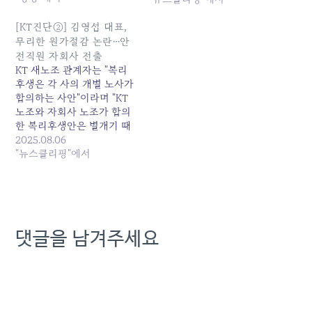
로 총파업을 단행했다.... 원
본 기사: [Who Is ?] 김성태
[KT진단②] 김영섭 대표,
IBK기업은행장 발행일:
무리한 원가절감 논란…안
2025-02-11 23:34:00
전직원 자회사 전출
KT 새노조 관계자는 "복리
후생은 각 사의 개별 노사가
합의하는 사안"이라며 "KT
노조와 자회사 노조가 합의
한 복리후생안은 별개기 때
문에 차이가 날 수밖에 없
2025.08.06
다"고 지적했다. 인사·고가
"뉴스클리핑"에서
도 예외는 아니다. 선로 관
리... 원본 기사: [KT진단②]
김영섭 대표, 무리한 원가절
감 논란...안전직원 자회사
전출 발행일: 2025-08-06
댓글을 남겨주세요
06:02:00