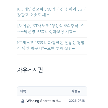
KT, 개인정보위 540억 과징금 이어 5G 과
장광고 소송도 패소
[S-이슈] KT새노조 ‘영업익 5% 주식’ 요
구…박윤영, 650억 성과보상 시험…
KT새노조 “539억 과징금은 탈통신 경영
이 남긴 청구서”…보안 투자 실천…
자유게시판
제목
작성일
Winning Secret to Hit the Jackpot!
2026.07.18