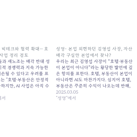
AI 빅테크와 협력 확대… 호
성명- 본업 외면하던 김영섭 사장, 자산
 사업 정리 검토
매각 구실만 본업에서 찾나?
들과 새노조는 매각 반대 성
우리는 최근 김영섭 사장이 “호텔·부동산
장기적 경쟁력과 지속 가능한
이 본업이 아니다”라는 황당한 발언에 깊
훼손될 수 있다고 우려를 표
은 항의를 표한다. 호텔, 부동산이 본업이
조는 "호텔·부동산은 안정적
아니라면 AI도 마찬가지다. 심지어 호텔,
하지만, AI 사업은 아직 수
부동산은 꾸준히 수익이 나오는데 반해,
본 기사: KT, 글로벌 AI 빅
AI는 아직 수익도 못 만들고 있다. 통신
2025.03.05
대… 호텔 등 비핵심 사업
에서
본업 타령하는 김영섭 사장은 오히려 임
"성명"에서
 2025-03-17 00:20:00
기 내내 통신 본업은 구조조정과 비용절
감으로 일관했고, 새로운 수익 모델로 내
세운 AI가 아직…