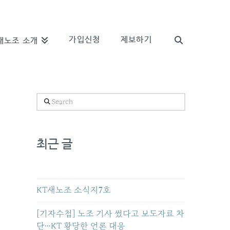
가입신청
제보하기
새노조 소개
Search
최근 글
KT새노조 소식지7호
[기자수첩] 노조 기사 썼다고 보도자료 차
단…KT 황당한 언론 대응