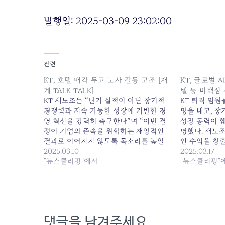
발행일: 2025-03-09 23:02:00
관련
KT, 호텔 매각 두고 노사 갈등 고조 [재
KT, 글로벌 
계 TALK TALK]
텔 등 비핵심
KT 새노조는 “단기 실적이 아닌 장기적
KT 퇴직 임원
경쟁력과 지속 가능한 성장에 기반한 경
명을 내고, 
영 혁신을 강력히 촉구한다”며 “이번 결
성장 동력이 
정이 기업의 존속을 위협하는 재앙적인
명했다. 새노
결과로 이어지지 않도록 목소리를 높일
인 수익을 창출
것”이라고... 원본 기사: KT, 호텔 매각 두
2025.03.10
익을 내지... 원
2025.03.17
고 노사 갈등 고조 [재계 TALK TALK] 발
"뉴스클리핑"에서
테크와 협력 확
"뉴스클리핑"
행일: 2025-03-10 12:01:00
정리 검토 발행일:
댓글을 남겨주세요