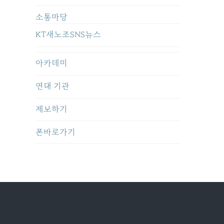
소통마당
KT새노조SNS뉴스
아카데미
연대 기관
제보하기
폰바로가기