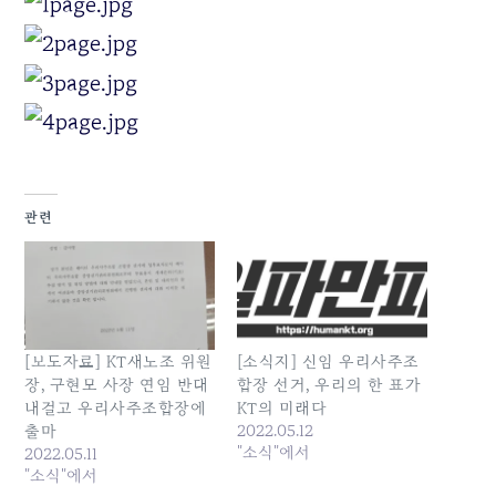
관련
[보도자료] KT새노조 위원
[소식지] 신임 우리사주조
장, 구현모 사장 연임 반대
합장 선거, 우리의 한 표가
내걸고 우리사주조합장에
KT의 미래다
2022.05.12
출마
"소식"에서
2022.05.11
"소식"에서