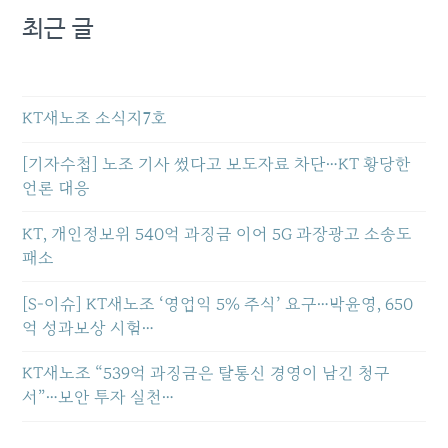
최근 글
KT새노조 소식지7호
[기자수첩] 노조 기사 썼다고 보도자료 차단…KT 황당한
언론 대응
KT, 개인정보위 540억 과징금 이어 5G 과장광고 소송도
패소
[S-이슈] KT새노조 ‘영업익 5% 주식’ 요구…박윤영, 650
억 성과보상 시험…
KT새노조 “539억 과징금은 탈통신 경영이 남긴 청구
서”…보안 투자 실천…