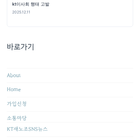
kt이사회 행태 고발
2025.12.11
바로가기
About
Home
가입신청
소통마당
KT새노조SNS뉴스