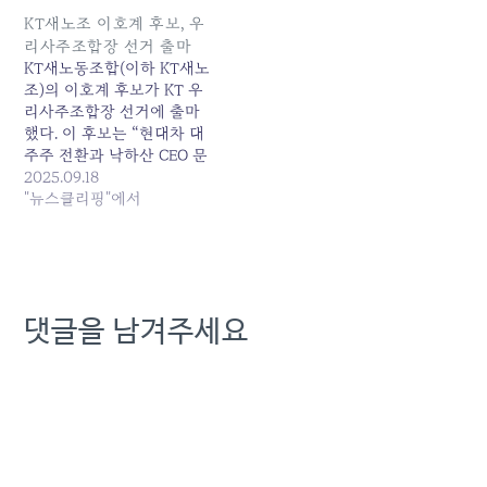
KT새노조 이호계 후보, 우
리사주조합장 선거 출마
KT새노동조합(이하 KT새노
조)의 이호계 후보가 KT 우
리사주조합장 선거에 출마
했다. 이 후보는 “현대차 대
주주 전환과 낙하산 CEO 문
제 등 KT의 지배구조 이슈
2025.09.18
가 부상한 상황에서 우리사
"뉴스클리핑"에서
주조합이 제 역할을 다하는
것이... 원본 기사: KT새노조
이호계 후보, 우리사주조합
장 선거 출마 발행일: 2025-
09-18 09:04:00
댓글을 남겨주세요