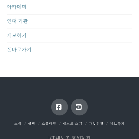
아카데미
연대 기관
제보하기
폰바로가기
Facebook
YouTube
소식
성명
소통마당
새노조 소개
가입신청
제보하기
KT새노조 후원계좌