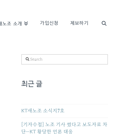
가입신청
제보하기
새노조 소개
Search
최근 글
KT새노조 소식지7호
[기자수첩] 노조 기사 썼다고 보도자료 차
단…KT 황당한 언론 대응