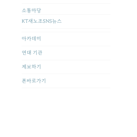
소통마당
KT새노조SNS뉴스
아카데미
연대 기관
제보하기
폰바로가기