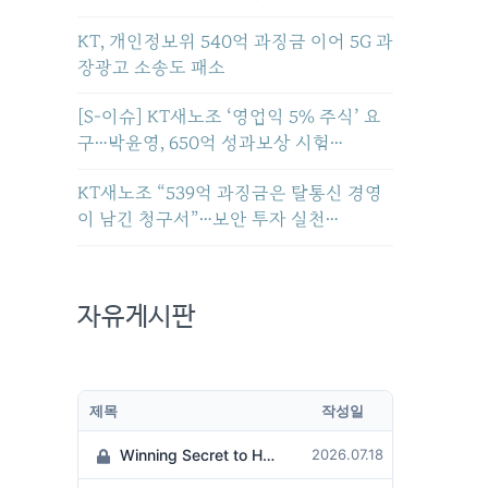
KT, 개인정보위 540억 과징금 이어 5G 과
장광고 소송도 패소
[S-이슈] KT새노조 ‘영업익 5% 주식’ 요
구…박윤영, 650억 성과보상 시험…
KT새노조 “539억 과징금은 탈통신 경영
이 남긴 청구서”…보안 투자 실천…
자유게시판
제목
작성일
Winning Secret to Hit the Jackpot!
2026.07.18