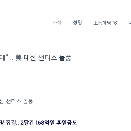
소식
성명
소통마당
”.. 美 대선 샌더스 돌풍
대선 샌더스 돌풍
 집결.. 2달간 168억원 후원금도