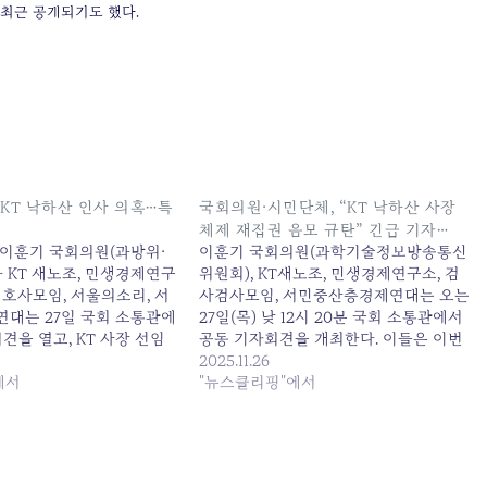
 최근 공개되기도 했다.
“KT 낙하산 인사 의혹…특
국회의원·시민단체, “KT 낙하산 사장
”
체제 재집권 음모 규탄” 긴급 기자…
이훈기 국회의원(과방위·
이훈기 국회의원(과학기술정보방송통신
 KT 새노조, 민생경제연구
위원회), KT새노조, 민생경제연구소, 검
변호사모임, 서울의소리, 서
사검사모임, 서민중산층경제연대는 오는
대는 27일 국회 소통관에
27일(목) 낮 12시 20분 국회 소통관에서
견을 열고, KT 사장 선임
공동 기자회견을 개최한다. 이들은 이번
이... 원본 기사: 이훈기
기자회견에서 KT... 원본 기사: 국회의원·
2025.11.26
하산 인사 의혹…특검 수사
에서
시민단체, "KT 낙하산 사장 체제 재집권
"뉴스클리핑"에서
25-08-27 09:21:00
음모 규탄" 긴급 기자... 발행일: 2025-11-
26 04:16:00