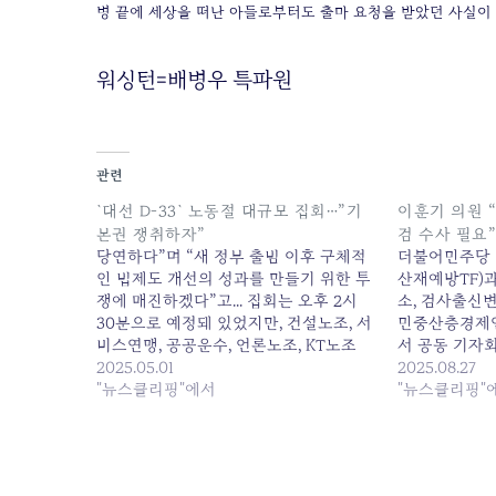
병 끝에 세상을 떠난 아들로부터도 출마 요청을 받았던 사실이
워싱턴=배병우 특파원
관련
`대선 D-33` 노동절 대규모 집회…”기
이훈기 의원 
본권 쟁취하자”
검 수사 필요
당연하다”며 “새 정부 출범 이후 구체적
더불어민주당 
인 법제도 개선의 성과를 만들기 위한 투
산재예방TF)과
쟁에 매진하겠다”고... 집회는 오후 2시
소, 검사출신
30분으로 예정돼 있었지만, 건설노조, 서
민중산층경제연
비스연맹, 공공운수, 언론노조, KT노조
서 공동 기자회
등이 인근에서... 원본 기사: 대선 D-33 노
2025.05.01
과정에 정치권력
2025.08.27
동절 대규모 집회…"기본권 쟁취하자" 발
"뉴스클리핑"에서
의원 “KT 낙
"뉴스클리핑"
행일: 2025-05-01 07:42:00
필요” 발행일: 20