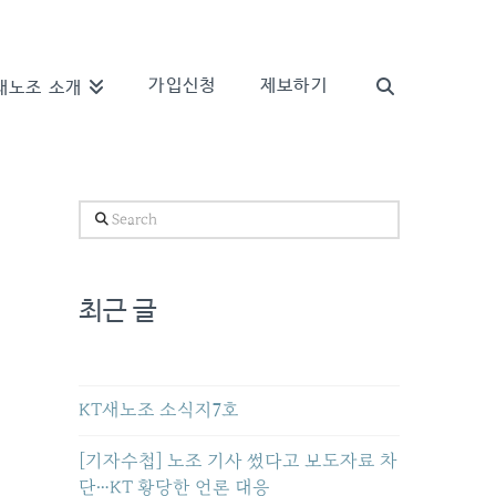
가입신청
제보하기
새노조 소개
Search
최근 글
KT새노조 소식지7호
[기자수첩] 노조 기사 썼다고 보도자료 차
단…KT 황당한 언론 대응