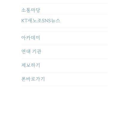
소통마당
KT새노조SNS뉴스
아카데미
연대 기관
제보하기
폰바로가기