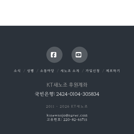
Facebook
YouTube
소식
성명
소통마당
새노조 소개
가입신청
제보하기
KT새노조 후원계좌
국민은행: 2424-0104-305834
2011 - 2026 KT새노조
ktnewnojo@naver.com
고유번호: 220-82-65715