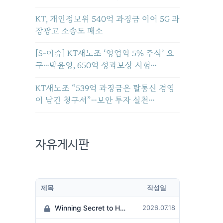
KT, 개인정보위 540억 과징금 이어 5G 과
장광고 소송도 패소
[S-이슈] KT새노조 ‘영업익 5% 주식’ 요
구…박윤영, 650억 성과보상 시험…
KT새노조 “539억 과징금은 탈통신 경영
이 남긴 청구서”…보안 투자 실천…
자유게시판
제목
작성일
Winning Secret to Hit the Jackpot!
2026.07.18