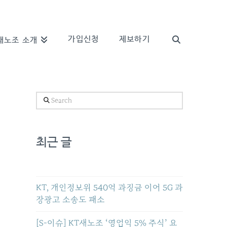
가입신청
제보하기
새노조 소개
Search
최근 글
KT, 개인정보위 540억 과징금 이어 5G 과
장광고 소송도 패소
[S-이슈] KT새노조 ‘영업익 5% 주식’ 요