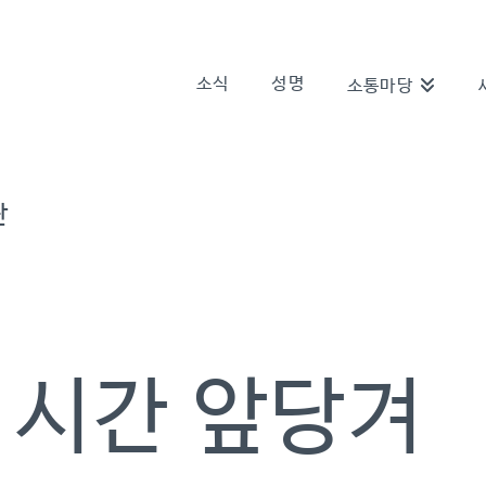
소식
성명
소통마당
란
한 시간 앞당겨