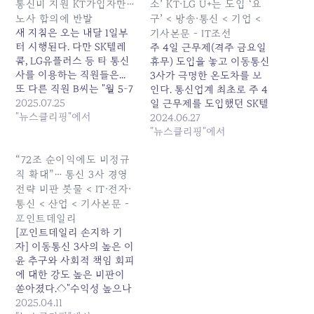
통신비 지원 KT가입자만…
소’ KT·LG U+는 도입 ‘요
노사 합의에 반발
구’ < 방송·통신 < 기업 <
새 지침은 오는 내달 1일부
기사본문 - IT조선
터 시행된다. 다만 SK텔레
주 4일 근무제(격주 금요일
콤, LG유플러스 등 타 통신
휴무) 도입을 놓고 이동통신
사를 이용하는 직원들은...
3사가 극명한 온도차를 보
또 다른 직원 B씨는 "월 5~7
인다. 통신업계 최초로 주 4
만 원 수준의 지원인데 이마
2025.07.25
일 근무제를 도입했던 SK텔
저도 KT 가입자로 한정해
"뉴스클리핑"에서
레콤은 축소·폐지 카드를 만
2024.06.27
불만이 크다"며 "노조가 직
지작거리는 반면 KT·LG유
"뉴스클리핑"에서
원 의견... 원본 기사: [직장
플러스에서는 제도 도입을
人]KT서비스 남부, 통신비
주장하는 목소리가 제기된
“72조 순이익에도 비정규
지원 KT가입자만…노사 합
다.26일 관련업계에 따르면
직 확대”… 통신 3사 경영
의에 반발 발행일: 2025-
SK수펙스추구협의 — 사이
전략 비판 봇물 < IT·전자·
07-25 05:00:00
트 계속 읽기:
통신 < 산업 < 기사본문 -
it.chosun.com/news/articleView.ht
포인트데일리
[포인트데일리 손지하 기
자] 이동통신 3사의 높은 이
윤 추구와 사회적 책임 회피
에 대한 강도 높은 비판이
쏟아졌다.◇"수익성 높으나
사회적 책임 미흡"=정흥준
2025.04.11