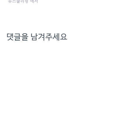
서울과학기술대학교 교수
"뉴스클리핑"에서
는 10일 국회의원회관에서
열린 '통신·유료방송 산업변
화 분석과 공공성 확보 방안
정책 토론회'에서 "SK텔레
콤, KT, LG유플러스 3사가
댓글을 남겨주세요
약 25년간 72조원의 순이익
을 올렸음에도 고용 규모는
작고 비정규직 비율이 높은
하청 구조를…