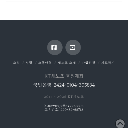
Facebook
YouTube
소식
성명
소통마당
새노조 소개
가입신청
제보하기
KT새노조 후원계좌
국민은행: 2424-0104-305834
2011 - 2026 KT새노조
ktnewnojo@naver.com
고유번호: 220-82-65715